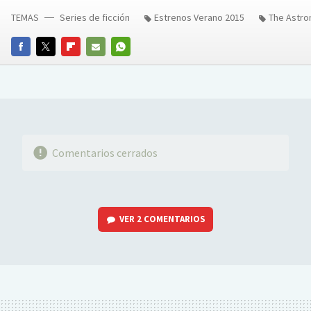
TEMAS
Series de ficción
Estrenos Verano 2015
The Astro
FACEBOOK
TWITTER
FLIPBOARD
E-
WHATSAPP
MAIL
Comentarios cerrados
VER
2 COMENTARIOS