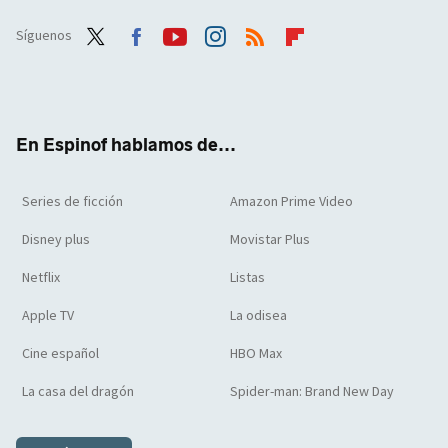
Síguenos
Twit
Face
Yout
Inst
RSS
Flip
ter
boo
ube
agra
boar
k
m
d
En Espinof hablamos de...
Series de ficción
Amazon Prime Video
Disney plus
Movistar Plus
Netflix
Listas
Apple TV
La odisea
Cine español
HBO Max
La casa del dragón
Spider-man: Brand New Day