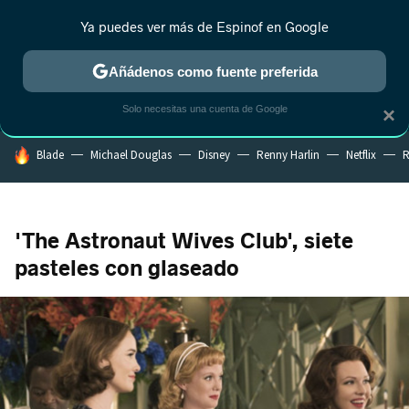
Ya puedes ver más de Espinof en Google
CRÍTICA
ESTRENOS
REALITY
ANIME
RANKINGS CINE
RA
Añádenos como fuente preferida
Solo necesitas una cuenta de Google
×
HOY SE HABLA DE
Blade
Michael Douglas
Disney
Renny Harlin
Netflix
R
'The Astronaut Wives Club', siete
pasteles con glaseado