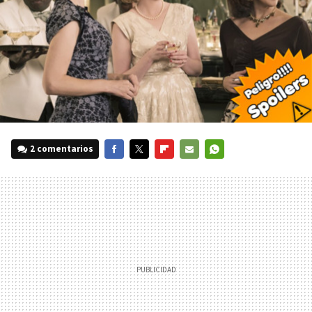
2 comentarios
FACEBOOK
TWITTER
FLIPBOARD
E-
WHATSAPP
MAIL