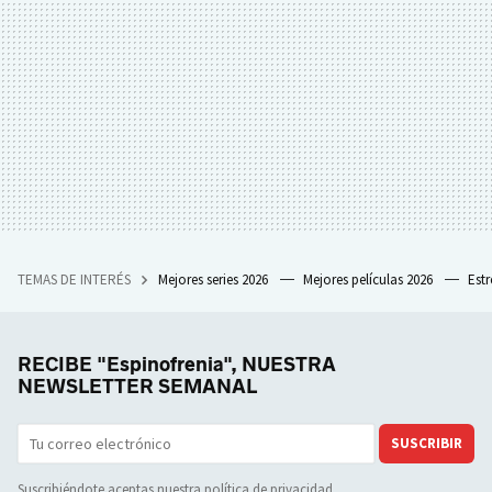
TEMAS DE INTERÉS
Mejores series 2026
Mejores películas 2026
Est
RECIBE "Espinofrenia", NUESTRA
NEWSLETTER SEMANAL
SUSCRIBIR
Suscribiéndote aceptas nuestra
política de privacidad