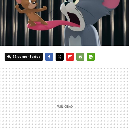
22 comentarios
FACEBOOK
TWITTER
FLIPBOARD
E-
WHATSAPP
MAIL