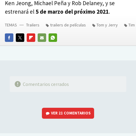
Ken Jeong, Michael Peña y Rob Delaney, y se
estrenará el
5 de marzo del próximo 2021
.
TEMAS
Trailers
trailers de películas
Tom y Jerry
Tim
FACEBOOK
TWITTER
FLIPBOARD
E-
WHATSAPP
MAIL
Comentarios cerrados
VER
21 COMENTARIOS