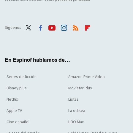
Síguenos
Twit
Face
Yout
Inst
RSS
Flip
ter
boo
ube
agra
boar
k
m
d
En Espinof hablamos de...
Series de ficción
Amazon Prime Video
Disney plus
Movistar Plus
Netflix
Listas
Apple TV
La odisea
Cine español
HBO Max
La casa del dragón
Spider-man: Brand New Day