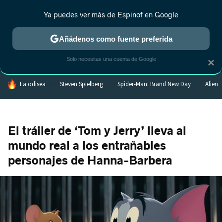
Ya puedes ver más de Espinof en Google
MENÚ
NUEVO
Añádenos como fuente preferida
CRÍTICA
ESTRENOS
REALITY
ANIME
RANKINGS CINE
RA
Solo necesitas una cuenta de Google
×
HOY SE HABLA DE
La odisea
Steven Spielberg
Spider-Man: Brand New Day
Alien
El tráiler de ‘Tom y Jerry’ lleva al
mundo real a los entrañables
personajes de Hanna-Barbera