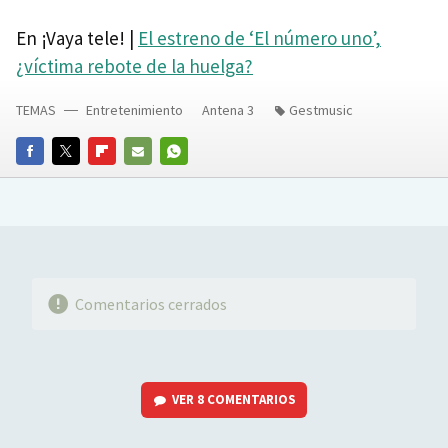
En ¡Vaya tele! |
El estreno de ‘El número uno’,
¿víctima rebote de la huelga?
TEMAS
Entretenimiento
Antena 3
Gestmusic
FACEBOOK
TWITTER
FLIPBOARD
E-
WHATSAPP
MAIL
Comentarios cerrados
VER
8 COMENTARIOS