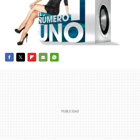
FACEBOOK
TWITTER
FLIPBOARD
E-
WHATSAPP
MAIL