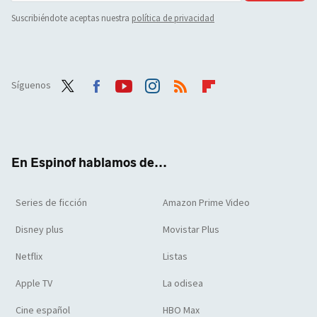
Suscribiéndote aceptas nuestra
política de privacidad
Síguenos
Twit
Face
Yout
Inst
RSS
Flip
ter
boo
ube
agra
boar
k
m
d
En Espinof hablamos de...
Series de ficción
Amazon Prime Video
Disney plus
Movistar Plus
Netflix
Listas
Apple TV
La odisea
Cine español
HBO Max