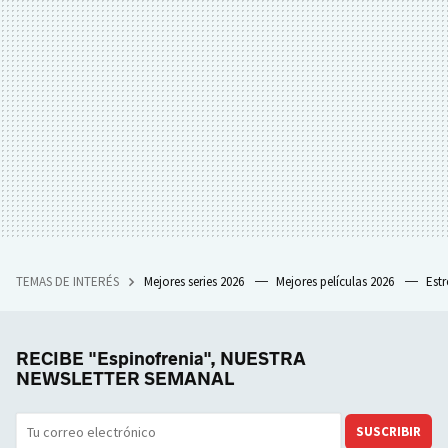
TEMAS DE INTERÉS
Mejores series 2026
Mejores películas 2026
Est
RECIBE "Espinofrenia", NUESTRA
NEWSLETTER SEMANAL
SUSCRIBIR