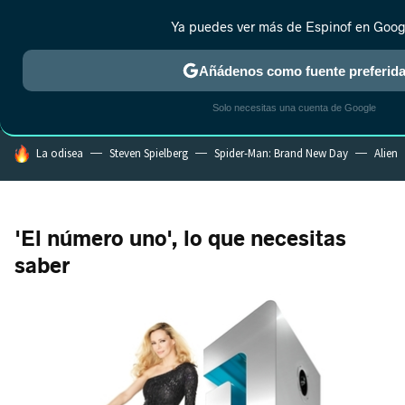
Ya puedes ver más de Espinof en Goog
MENÚ
NUEVO
Añádenos como fuente preferid
CRÍTICA
ESTRENOS
REALITY
ANIME
RANKINGS CINE
RA
Solo necesitas una cuenta de Google
HOY SE HABLA DE
La odisea
Steven Spielberg
Spider-Man: Brand New Day
Alien
'El número uno', lo que necesitas
saber