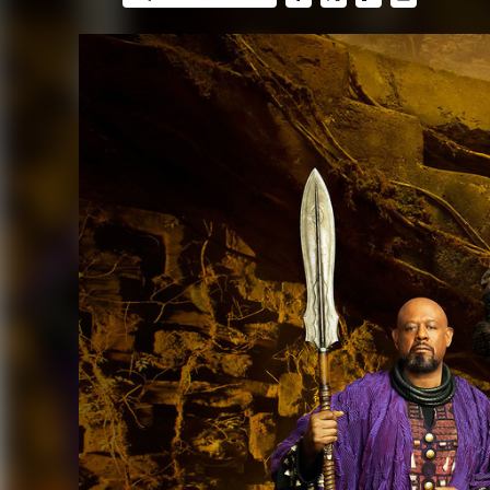
FACEBOOK
TWITTER
FLIPBOARD
E-
MAIL