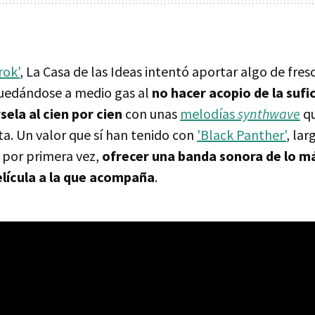
rok'
, La Casa de las Ideas intentó aportar algo de fresc
uedándose a medio gas al
no hacer acopio de la sufi
ela al cien por cien
con unas
melodías
synthwave
qu
nta. Un valor que sí han tenido con
'Black Panther'
, la
 por primera vez,
ofrecer una banda sonora de lo má
elícula a la que acompaña
.