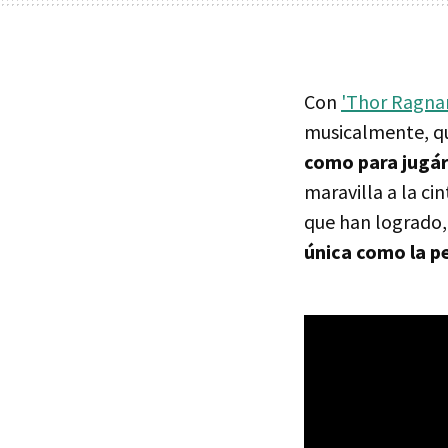
Con
'Thor Ragna
musicalmente, q
como para jugárs
maravilla a la ci
que han logrado,
única como la p