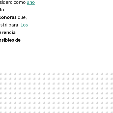
nsidero como
uno
 lo
sonoras
que,
stri para
'Los
erencia
sibles de