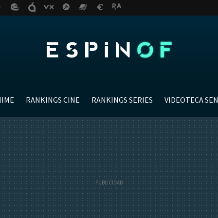
NIME
RANKINGS CINE
RANKINGS SERIES
VIDEOTECA SE