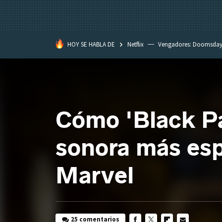
HOY SE HABLA DE
Netflix
Vengadores: Doomsda
Classroom
Spider-Man: Brand
Cómo 'Black Pa
sonora más espe
Marvel
25 comentarios