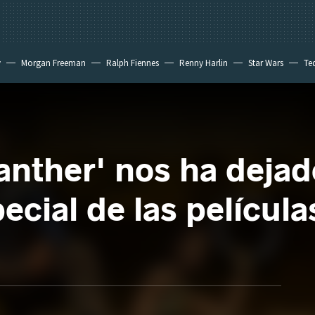
y
Morgan Freeman
Ralph Fiennes
Renny Harlin
Star Wars
Te
 New Day
nther' nos ha dejad
cial de las película