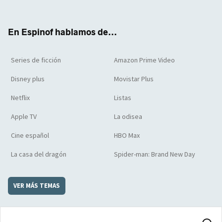
ter
boo
ube
agra
boar
k
m
d
En Espinof hablamos de...
Series de ficción
Amazon Prime Video
Disney plus
Movistar Plus
Netflix
Listas
Apple TV
La odisea
Cine español
HBO Max
La casa del dragón
Spider-man: Brand New Day
VER MÁS TEMAS