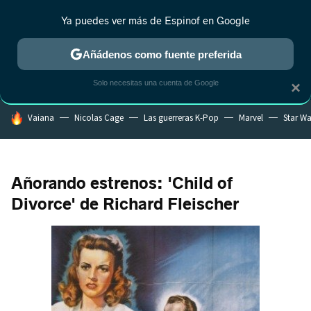
Ya puedes ver más de Espinof en Google
CRÍTICA
ESTRENOS
REALITY
ANIME
RANKINGS CINE
RA
Añádenos como fuente preferida
Solo necesitas una cuenta de Google
×
HOY SE HABLA DE
Vaiana
Nicolas Cage
Las guerreras K-Pop
Marvel
Star Wa
Añorando estrenos: 'Child of
Divorce' de Richard Fleischer