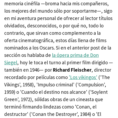
memoria cinéfila —broma hacia mis compañeros,
los mejores del mundo sólo por soportarme—, sigo
en mi aventura personal de ofrecer al lector títulos
olvidados, desconocidos, o por qué no, todo lo
contrario, que sirvan como complemento a la
oferta cinematográfica, estos días llena de films
nominados a los Oscars. Si en el anterior post de la
sección os hablaba de
la ópera prima de Don
Siegel
, hoy le toca el turno al primer film dirigido —
también en 1946— por
Richard Fleischer
, director
recordado por películas como
'Los vikingos'
('The
Vikings', 1958), 'Impulso criminal' ('Compulsion',
1959) o 'Cuando el destino nos alcance' ('Soylent
Green', 1972), sólidas obras de un cineasta que
terminó firmando lindezas como 'Conan, el
destructor' ('Conan the Destroyer', 1984) o 'El