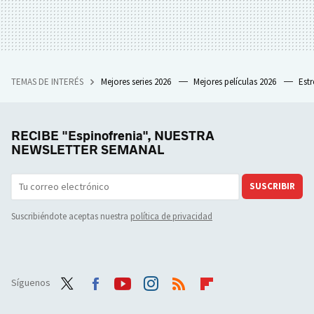
TEMAS DE INTERÉS
Mejores series 2026
Mejores películas 2026
Est
RECIBE "Espinofrenia", NUESTRA
NEWSLETTER SEMANAL
SUSCRIBIR
Suscribiéndote aceptas nuestra
política de privacidad
Síguenos
Twit
Face
Yout
Inst
RSS
Flip