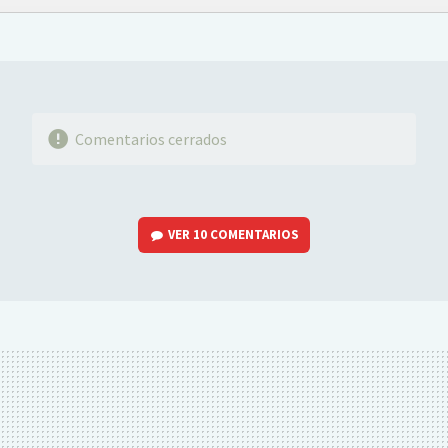
FACEBOOK
TWITTER
FLIPBOARD
E-
WHATSAPP
MAIL
Comentarios cerrados
VER
10 COMENTARIOS