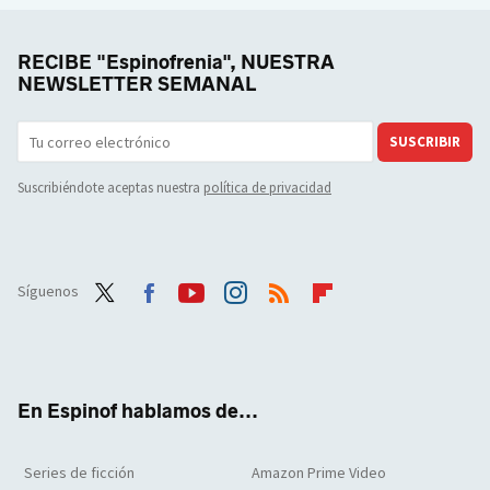
RECIBE "Espinofrenia", NUESTRA
NEWSLETTER SEMANAL
SUSCRIBIR
Suscribiéndote aceptas nuestra
política de privacidad
Síguenos
Twit
Face
Yout
Inst
RSS
Flip
ter
boo
ube
agra
boar
k
m
d
En Espinof hablamos de...
Series de ficción
Amazon Prime Video