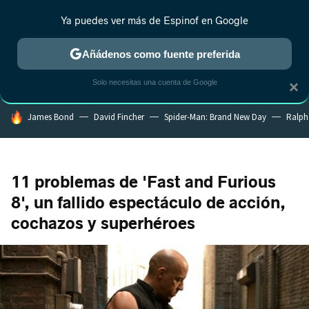
Ya puedes ver más de Espinof en Google
CRÍTICA
ESTRENOS
REALITY
ANIME
RANKINGS CINE
RA
Añádenos como fuente preferida
Solo necesitas una cuenta de Google
×
HOY SE HABLA DE
James Bond
David Fincher
Spider-Man: Brand New Day
Ralph
11 problemas de 'Fast and Furious
8', un fallido espectáculo de acción,
cochazos y superhéroes