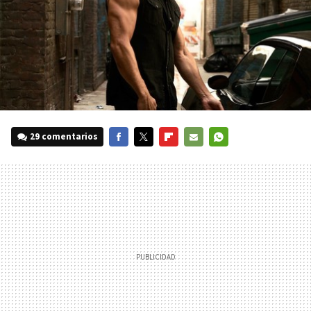
29 comentarios
FACEBOOK
TWITTER
FLIPBOARD
E-
WHATSAPP
MAIL