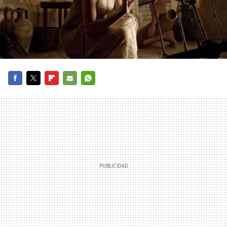
FACEBOOK
TWITTER
FLIPBOARD
E-
WHATSAPP
MAIL