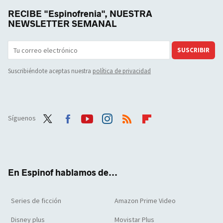
RECIBE "Espinofrenia", NUESTRA
NEWSLETTER SEMANAL
SUSCRIBIR
Suscribiéndote aceptas nuestra
política de privacidad
Síguenos
Twit
Face
Yout
Inst
RSS
Flip
ter
boo
ube
agra
boar
k
m
d
En Espinof hablamos de...
Series de ficción
Amazon Prime Video
Disney plus
Movistar Plus