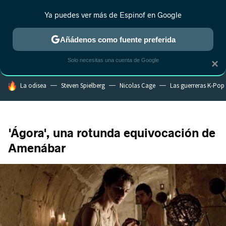
Ya puedes ver más de Espinof en Google
CRÍTICA
ESTRENOS
REALITY
ANIME
RANKINGS CINE
RA
Añádenos como fuente preferida
Solo necesitas una cuenta de Google
×
HOY SE HABLA DE
La odisea
Steven Spielberg
Nicolas Cage
Las guerreras K-Pop
'Ágora', una rotunda equivocación de
Amenábar