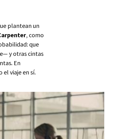
que plantean un
Carpenter
, como
obabilidad: que
e— y otras cintas
ntas. En
l viaje en sí.