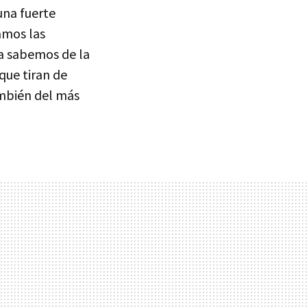
una fuerte
amos las
a sabemos de la
que tiran de
ambién del más