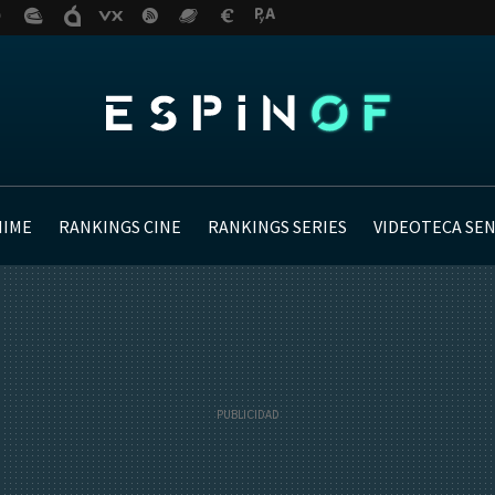
NIME
RANKINGS CINE
RANKINGS SERIES
VIDEOTECA SE