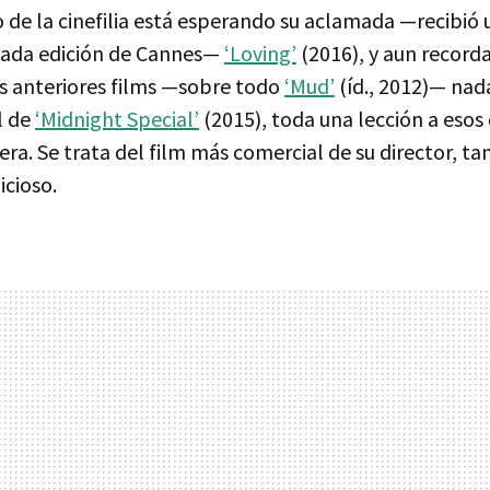
de la cinefilia está esperando su aclamada —recibió 
sada edición de Cannes—
‘Loving’
(2016), y aun record
us anteriores films —sobre todo
‘Mud’
(íd., 2012)— nad
l de
‘Midnight Special’
(2015), toda una lección a esos 
ra. Se trata del film más comercial de su director, t
icioso.