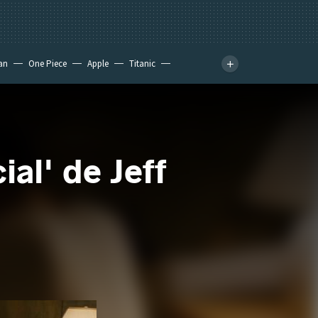
an
One Piece
Apple
Titanic
al' de Jeff