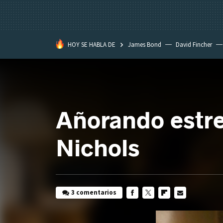
HOY SE HABLA DE
James Bond
David Fincher
Assassination Classroom
Añorando estre
Nichols
3 comentarios
FACEBOOK
TWITTER
FLIPBOARD
E-
MAIL