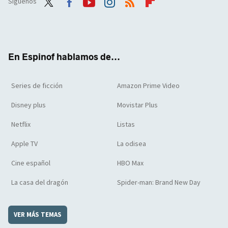
Síguenos
Twit
Face
Yout
Inst
RSS
Flip
ter
boo
ube
agra
boar
k
m
d
En Espinof hablamos de...
Series de ficción
Amazon Prime Video
Disney plus
Movistar Plus
Netflix
Listas
Apple TV
La odisea
Cine español
HBO Max
La casa del dragón
Spider-man: Brand New Day
VER MÁS TEMAS