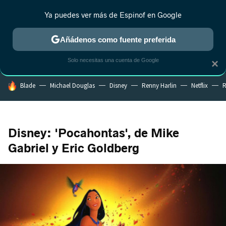
Ya puedes ver más de Espinof en Google
CRÍTICA
ESTRENOS
REALITY
ANIME
RANKINGS CINE
RA
Añádenos como fuente preferida
Solo necesitas una cuenta de Google
×
HOY SE HABLA DE
Blade
Michael Douglas
Disney
Renny Harlin
Netflix
R
Disney: 'Pocahontas', de Mike
Gabriel y Eric Goldberg