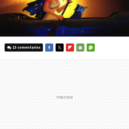
23 comentarios
FACEBOOK
TWITTER
FLIPBOARD
E-
WHATSAPP
MAIL