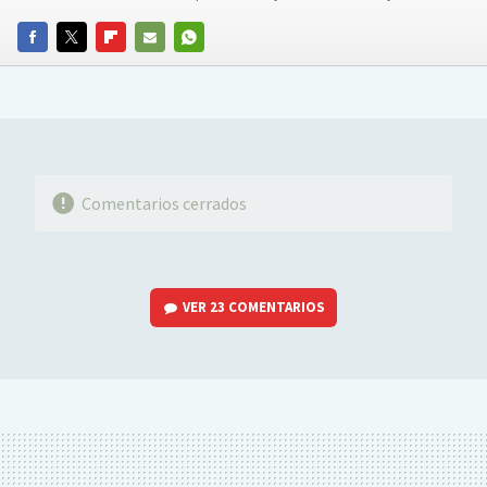
FACEBOOK
TWITTER
FLIPBOARD
E-
WHATSAPP
MAIL
Comentarios cerrados
VER
23 COMENTARIOS