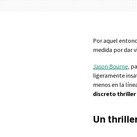
Por aquel entonc
medida por dar v
Jason Bourne
, p
ligeramente insat
menos en la líne
discreto thriller
Un thrill