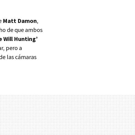
de
Matt Damon
,
echo de que ambos
e Will Hunting’
r, pero a
de las cámaras