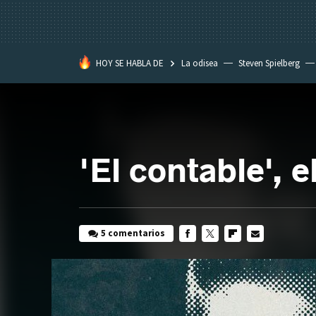
HOY SE HABLA DE
La odisea
Steven Spielberg
Kimetsu no Yaiba
'El contable', 
5 comentarios
FACEBOOK
TWITTER
FLIPBOARD
E-
MAIL