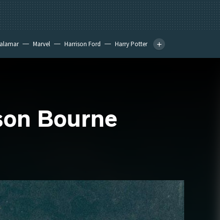
calamar
Marvel
Harrison Ford
Harry Potter
ason Bourne