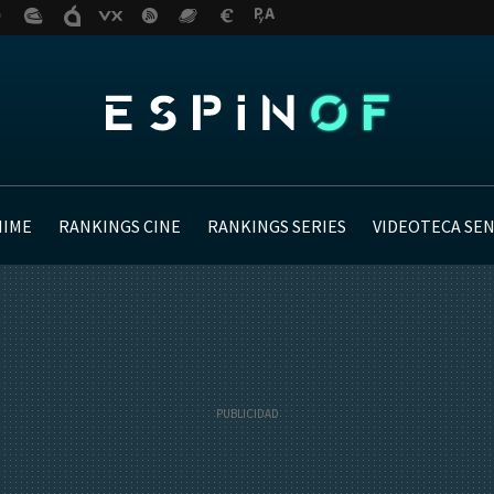
NIME
RANKINGS CINE
RANKINGS SERIES
VIDEOTECA SE