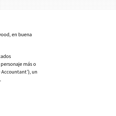
wood, en buena
tados
n personaje más o
 Accountant’), un
.