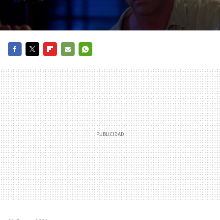
FACEBOOK
TWITTER
FLIPBOARD
E-
WHATSAPP
MAIL