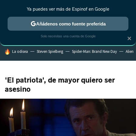
Ya puedes ver más de Espinof en Google
MENÚ
NUEVO
Añádenos como fuente preferida
CRÍTICA
ESTRENOS
REALITY
ANIME
RANKINGS CINE
RA
Solo necesitas una cuenta de Google
×
HOY SE HABLA DE
La odisea
Steven Spielberg
Spider-Man: Brand New Day
Alien
'El patriota', de mayor quiero ser
asesino