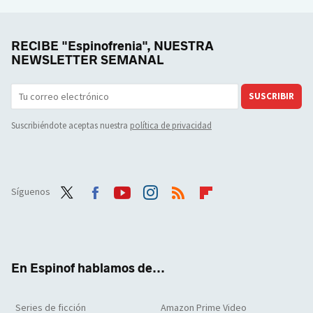
RECIBE "Espinofrenia", NUESTRA
NEWSLETTER SEMANAL
SUSCRIBIR
Suscribiéndote aceptas nuestra
política de privacidad
Síguenos
Twit
Face
Yout
Inst
RSS
Flip
ter
boo
ube
agra
boar
k
m
d
En Espinof hablamos de...
Series de ficción
Amazon Prime Video