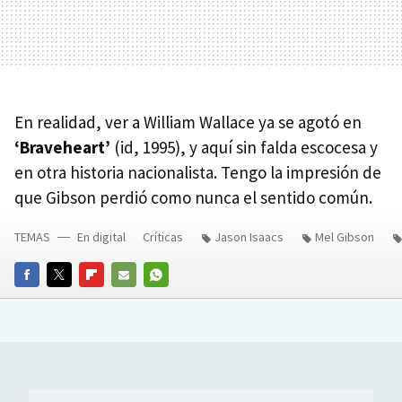
En realidad, ver a William Wallace ya se agotó en
‘Braveheart’
(id, 1995), y aquí sin falda escocesa y
en otra historia nacionalista. Tengo la impresión de
que Gibson perdió como nunca el sentido común.
TEMAS
En digital
Críticas
Jason Isaacs
Mel Gibson
FACEBOOK
TWITTER
FLIPBOARD
E-
WHATSAPP
MAIL