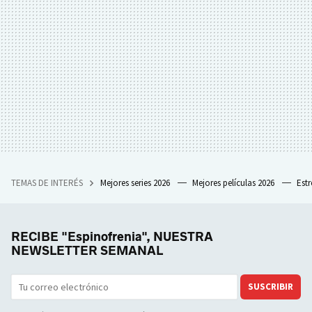
TEMAS DE INTERÉS
Mejores series 2026
Mejores películas 2026
Est
RECIBE "Espinofrenia", NUESTRA
NEWSLETTER SEMANAL
SUSCRIBIR