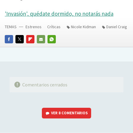
'Invasión', quédate dormido, no notarás nada
TEMAS
Estrenos
Críticas
Nicole Kidman
Daniel Craig
FACEBOOK
TWITTER
FLIPBOARD
E-
WHATSAPP
MAIL
Comentarios cerrados
VER
8 COMENTARIOS