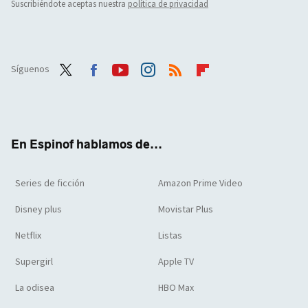
Suscribiéndote aceptas nuestra
política de privacidad
Síguenos
Twit
Face
Yout
Inst
RSS
Flip
ter
boo
ube
agra
boar
k
m
d
En Espinof hablamos de...
Series de ficción
Amazon Prime Video
Disney plus
Movistar Plus
Netflix
Listas
Supergirl
Apple TV
La odisea
HBO Max