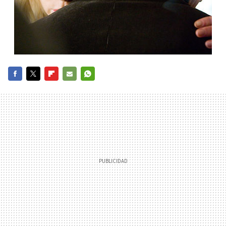
FACEBOOK
TWITTER
FLIPBOARD
E-
WHATSAPP
MAIL