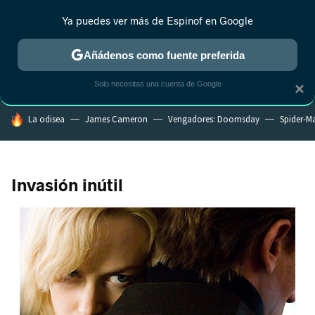
Ya puedes ver más de Espinof en Google
MENÚ
NUEVO
Añádenos como fuente preferida
CRÍTICA
ESTRENOS
REALITY
ANIME
RANKINGS CINE
RA
Solo necesitas una cuenta de Google
×
HOY SE HABLA DE
La odisea
James Cameron
Vengadores: Doomsday
Spider-M
Invasión inútil