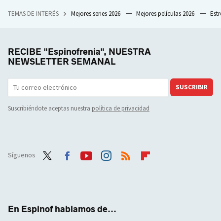
TEMAS DE INTERÉS
Mejores series 2026
Mejores películas 2026
Est
RECIBE "Espinofrenia", NUESTRA
NEWSLETTER SEMANAL
SUSCRIBIR
Suscribiéndote aceptas nuestra
política de privacidad
Síguenos
Twit
Face
Yout
Inst
RSS
Flip
ter
boo
ube
agra
boar
k
m
d
En Espinof hablamos de...