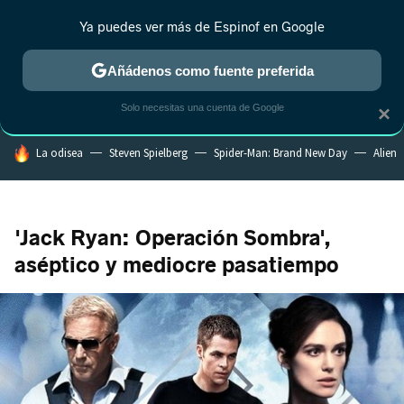
Ya puedes ver más de Espinof en Google
CRÍTICA
ESTRENOS
REALITY
ANIME
RANKINGS CINE
RA
Añádenos como fuente preferida
Solo necesitas una cuenta de Google
×
HOY SE HABLA DE
La odisea
Steven Spielberg
Spider-Man: Brand New Day
Alien
'Jack Ryan: Operación Sombra',
aséptico y mediocre pasatiempo