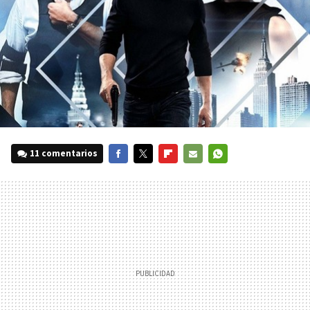
11 comentarios
FACEBOOK
TWITTER
FLIPBOARD
E-
WHATSAPP
MAIL