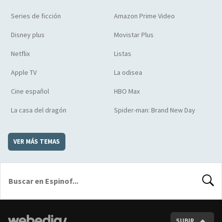
Series de ficción
Amazon Prime Video
Disney plus
Movistar Plus
Netflix
Listas
Apple TV
La odisea
Cine español
HBO Max
La casa del dragón
Spider-man: Brand New Day
VER MÁS TEMAS
BUSCA
SUBIR