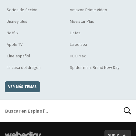
Series de ficción
Amazon Prime Video
Disney plus
Movistar Plus
Netflix
Listas
Apple TV
La odisea
Cine español
HBO Max
La casa del dragón
Spider-man: Brand New Day
VER MÁS TEMAS
BUSCA
SUBIR