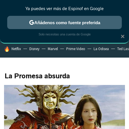
Ya puedes ver más de Espinof en Google
CRÍTICA
ESTRENOS
REALITY
ANIME
RANKINGS CINE
RA
Añádenos como fuente preferida
Solo necesitas una cuenta de Google
×
HOY SE HABLA DE
Netflix
Disney
Marvel
Prime Video
La Odisea
Ted La
La Promesa absurda