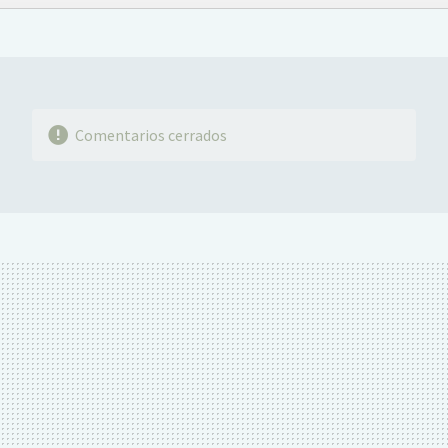
FACEBOOK
TWITTER
FLIPBOARD
E-
WHATSAPP
MAIL
Comentarios cerrados