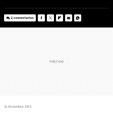
2 comentarios
FACEBOOK
TWITTER
FLIPBOARD
E-
WHATSAPP
MAIL
31 Diciembre 2015