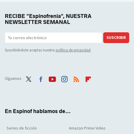
RECIBE "Espinofrenia", NUESTRA
NEWSLETTER SEMANAL
SUSCRIBIR
Suscribiéndote aceptas nuestra
política de privacidad
Síguenos
Twit
Face
Yout
Inst
RSS
Flip
ter
boo
ube
agra
boar
k
m
d
En Espinof hablamos de...
Series de ficción
Amazon Prime Video