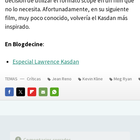
decisión de utilizar el formato scope en un film que
no lo necesita. Afortunadamente, en su siguiente
film, muy poco conocido, volvería el Kasdan más
inspirado.
En Blogdecine
:
Especial Lawrence Kasdan
TEMAS
Críticas
Jean Reno
Kevin Kline
Meg Ryan
FACEBOOK
TWITTER
FLIPBOARD
E-
WHATSAPP
MAIL
Comentarios cerrados