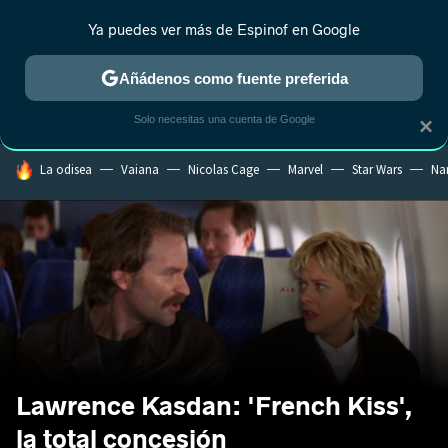
Ya puedes ver más de Espinof en Google
MENÚ
NUEVO
Añádenos como fuente preferida
CRÍTICA
ESTRENOS
REALITY
ANIME
RANKINGS CINE
RA
Solo necesitas una cuenta de Google
×
HOY SE HABLA DE
La odisea
Vaiana
Nicolas Cage
Marvel
Star Wars
Na
Lawrence Kasdan: 'French Kiss',
la total concesión