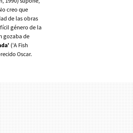
n, 1990) supone,
 No creo que
dad de las obras
fícil género de la
en gozaba de
nda’
(‘A Fish
recido Oscar.