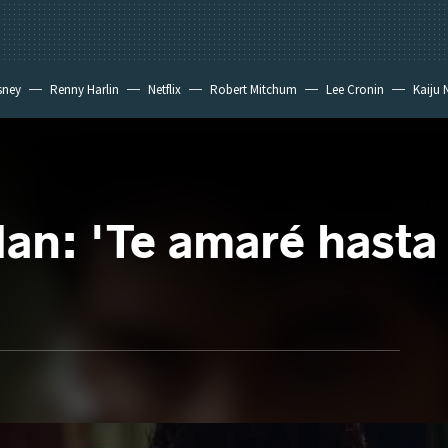
sney
Renny Harlin
Netflix
Robert Mitchum
Lee Cronin
Kaiju 
n: 'Te amaré hasta 