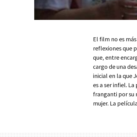
El film no es más
reflexiones que p
que, entre encarg
cargo de una de
inicial en la que
es a ser infiel. L
franganti por su
mujer. La películ