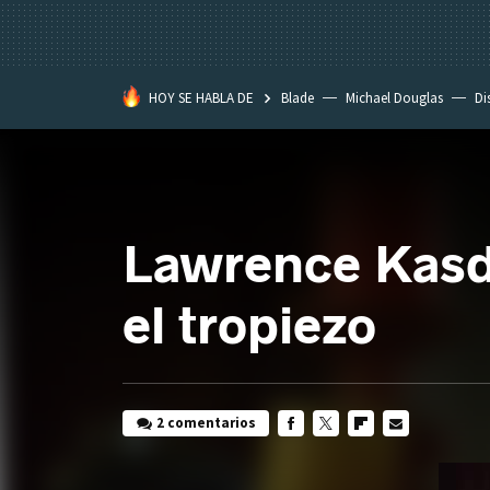
HOY SE HABLA DE
Blade
Michael Douglas
Di
Lawrence Kasda
el tropiezo
2 comentarios
FACEBOOK
TWITTER
FLIPBOARD
E-
MAIL