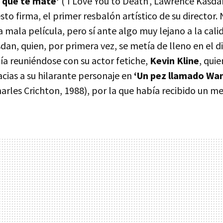
 que te mate’
(‘I Love You to Death’, Lawrence Kasda
esto firma, el primer resbalón artístico de su director.
mala película, pero sí ante algo muy lejano a la cali
dan, quien, por primera vez, se metía de lleno en el di
ía reuniéndose con su actor fetiche,
Kevin Kline
, qui
cias a su hilarante personaje en
‘Un pez llamado Wa
rles Crichton, 1988), por la que había recibido un me