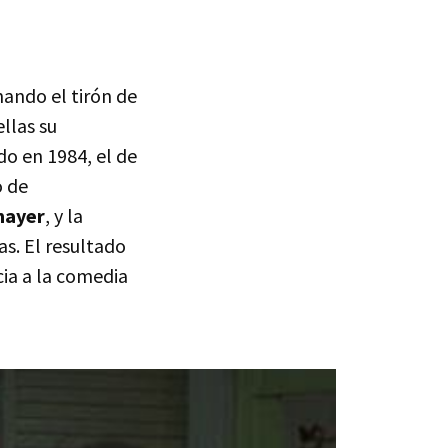
ando el tirón de
llas su
do en 1984, el de
o de
mayer
, y la
as. El resultado
ia a la comedia