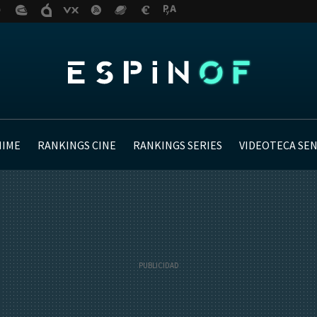
NIME
RANKINGS CINE
RANKINGS SERIES
VIDEOTECA SE