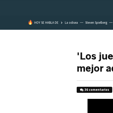
HOY SE HABLA DE
La odisea
Steven Spielberg
Kimetsu no Yaiba
'Los ju
mejor a
36 comentarios