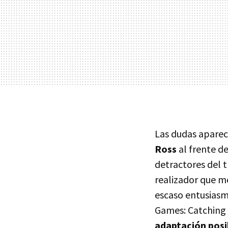
Las dudas aparec
Ross
al frente d
detractores del 
realizador que m
escaso entusiasmo
Games: Catching F
adaptación posib