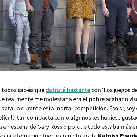
a todos sabéis que
disfruté bastante
con ‘Los juegos d
ue realmente me molestaba era el pobre acabado vis
 batalla durante esta mortal competición. Eso sí, soy
elícula tan compacta como algunos les hubiese gustad
ta en escena de Gary Ross o porque todo estaba más 
sonaje femenino fuerte como lo era la
Katniss Everd