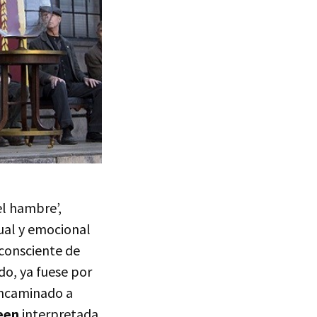
el hambre’,
ual y emocional
 consciente de
o, ya fuese por
encaminado a
een
interpretada