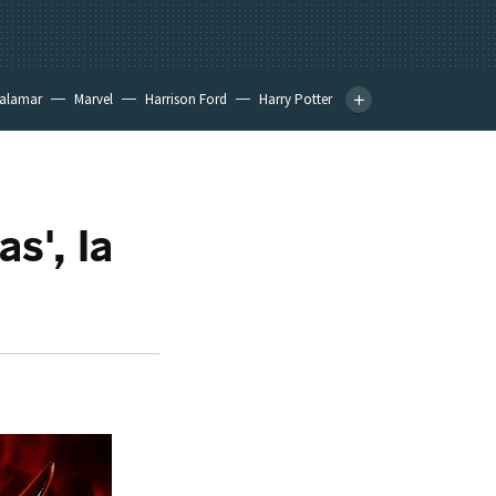
calamar
Marvel
Harrison Ford
Harry Potter
s', la