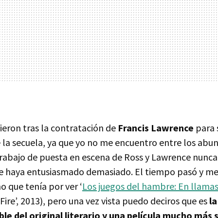
ieron tras la contratación de
Francis Lawrence
para s
e la secuela, ya que yo no me encuentro entre los abu
trabajo de puesta en escena de Ross y Lawrence nunca
e haya entusiasmado demasiado. El tiempo pasó y me
 que tenía por ver ‘
Los juegos del hambre: En llama
ire’, 2013), pero una vez vista puedo deciros que es
l
le del original literario y una película mucho más s