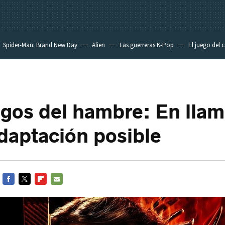
Spider-Man: Brand New Day
Alien
Las guerreras K-Pop
El juego del 
egos del hambre: En llama
daptación posible
FACEBOOK
TWITTER
FLIPBOARD
E-
MAIL