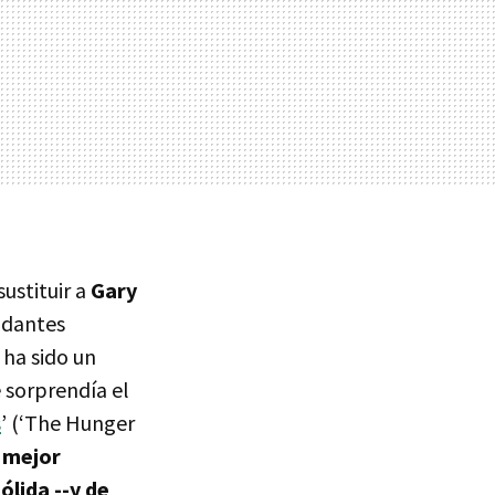
ustituir a
Gary
ndantes
 ha sido un
 sorprendía el
s
’ (‘The Hunger
a mejor
ólida --y de