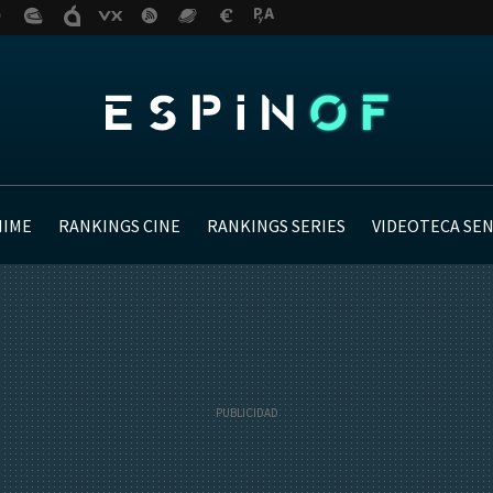
NIME
RANKINGS CINE
RANKINGS SERIES
VIDEOTECA SE