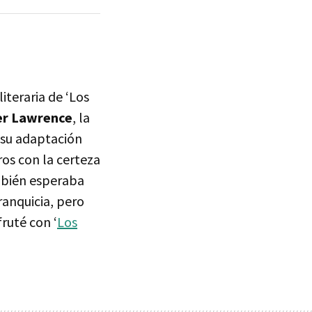
iteraria de ‘Los
er Lawrence
, la
 su adaptación
os con la certeza
ambién esperaba
franquicia, pero
ruté con ‘
Los