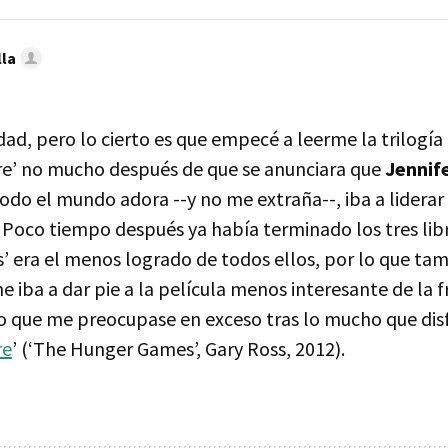
lla
ad, pero lo cierto es que empecé a leerme la trilogía l
e’ no mucho después de que se anunciara que
Jennif
odo el mundo adora --y no me extraña--, iba a liderar
 Poco tiempo después ya había terminado los tres libr
s’ era el menos logrado de todos ellos, por lo que t
ine iba a dar pie a la película menos interesante de la 
 que me preocupase en exceso tras lo mucho que disf
re
’ (‘The Hunger Games’, Gary Ross, 2012).