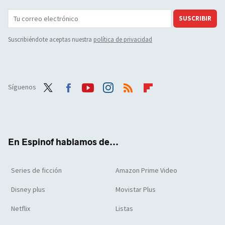
SUSCRIBIR
Suscribiéndote aceptas nuestra
política de privacidad
Síguenos
Twit
Face
Yout
Inst
RSS
Flip
ter
boo
ube
agra
boar
k
m
d
En Espinof hablamos de...
Series de ficción
Amazon Prime Video
Disney plus
Movistar Plus
Netflix
Listas