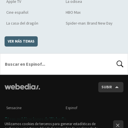
Apple TV
La odisea
Cine español
HBO Max
La casa del dragón
Spider-man: Brand New Day
VER MÁS TEMAS
BUSCA
SUBIR
Sensacine
Espinof
Otras publicaciones de Webedia
Utilizamos cookies de terceros para generar estadísticas de