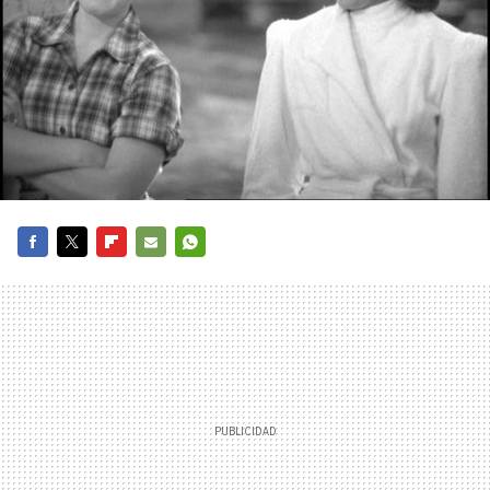
FACEBOOK
TWITTER
FLIPBOARD
E-
WHATSAPP
MAIL