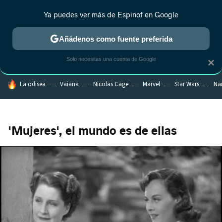
Ya puedes ver más de Espinof en Google
CRÍTICA
ESTRENOS
REALITY
ANIME
RANKINGS CINE
RA
Añádenos como fuente preferida
Solo necesitas una cuenta de Google
×
HOY SE HABLA DE
La odisea
Vaiana
Nicolas Cage
Marvel
Star Wars
Na
'Mujeres', el mundo es de ellas