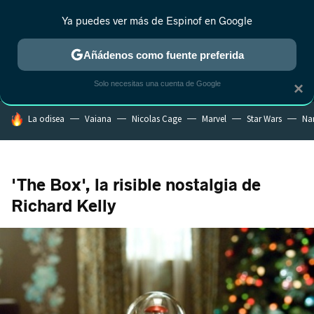
Ya puedes ver más de Espinof en Google
MENÚ
NUEVO
Añádenos como fuente preferida
CRÍTICA
ESTRENOS
REALITY
ANIME
RANKINGS CINE
RA
Solo necesitas una cuenta de Google
×
HOY SE HABLA DE
La odisea
Vaiana
Nicolas Cage
Marvel
Star Wars
Na
'The Box', la risible nostalgia de
Richard Kelly