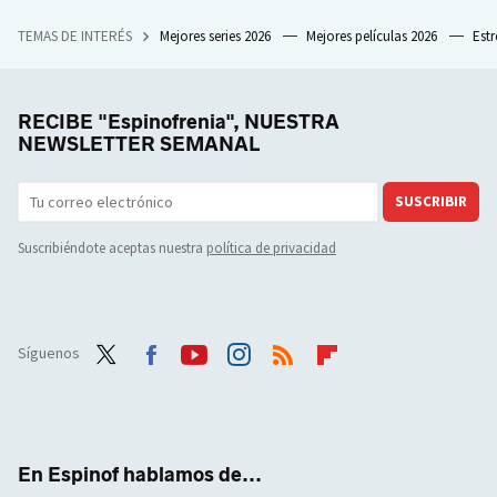
TEMAS DE INTERÉS
Mejores series 2026
Mejores películas 2026
Est
RECIBE "Espinofrenia", NUESTRA
NEWSLETTER SEMANAL
SUSCRIBIR
Suscribiéndote aceptas nuestra
política de privacidad
Síguenos
Twit
Face
Yout
Inst
RSS
Flip
ter
boo
ube
agra
boar
k
m
d
En Espinof hablamos de...