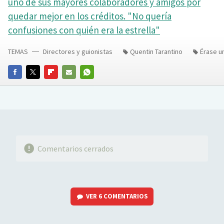
uno de sus mayores colaboradores y amigos por
quedar mejor en los créditos. "No quería
confusiones con quién era la estrella"
TEMAS
Directores y guionistas
Quentin Tarantino
Érase u
FACEBOOK
TWITTER
FLIPBOARD
E-
WHATSAPP
MAIL
Comentarios cerrados
VER
6 COMENTARIOS