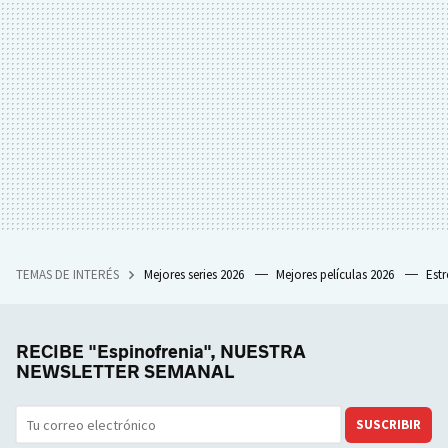
TEMAS DE INTERÉS
Mejores series 2026
Mejores películas 2026
Est
RECIBE "Espinofrenia", NUESTRA
NEWSLETTER SEMANAL
SUSCRIBIR