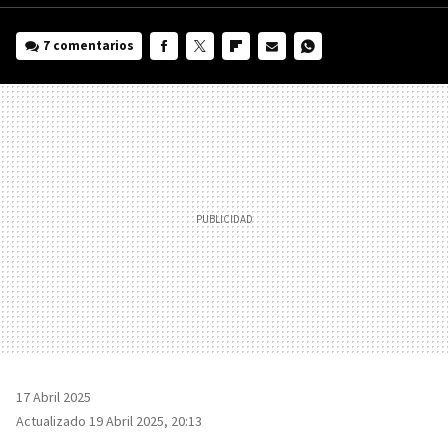
7 comentarios
FACEBOOK
TWITTER
FLIPBOARD
E-
WHATSAPP
MAIL
17 Abril 2025
Actualizado 19 Abril 2025, 20:13