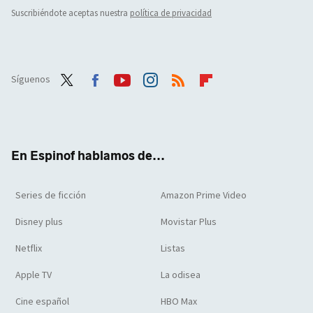
Suscribiéndote aceptas nuestra
política de privacidad
Síguenos
Twit
Face
Yout
Inst
RSS
Flip
ter
boo
ube
agra
boar
k
m
d
En Espinof hablamos de...
Series de ficción
Amazon Prime Video
Disney plus
Movistar Plus
Netflix
Listas
Apple TV
La odisea
Cine español
HBO Max