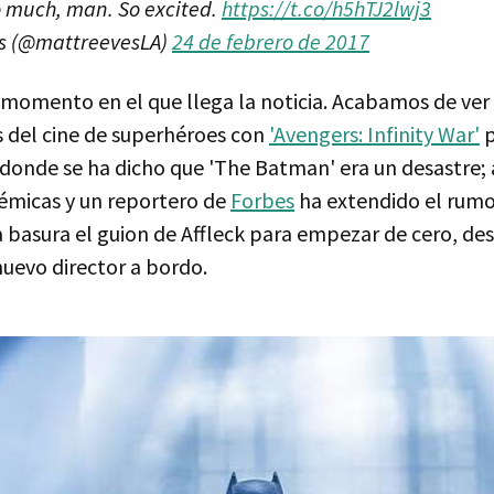
 much, man. So excited.
https://t.co/h5hTJ2lwj3
s (@mattreevesLA)
24 de febrero de 2017
l momento en el que llega la noticia. Acabamos de ver
ns del cine de superhéroes con
'Avengers: Infinity War'
p
donde se ha dicho que 'The Batman' era un desastre; a
émicas y un reportero de
Forbes
ha extendido el rumo
la basura el guion de Affleck para empezar de cero, 
nuevo director a bordo.