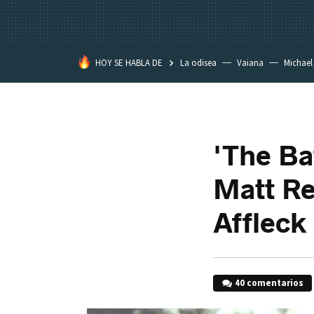
HOY SE HABLA DE
La odisea
Vaiana
Michael
Eastwood
'The Ba
Matt Re
Affleck
40 comentarios