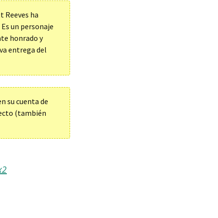
tt Reeves ha
. Es un personaje
nte honrado y
va entrega del
en su cuenta de
yecto (también
x2