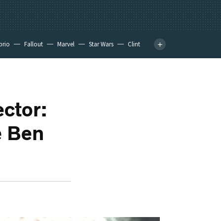
prio
Fallout
Marvel
Star Wars
Clint
ector:
e Ben