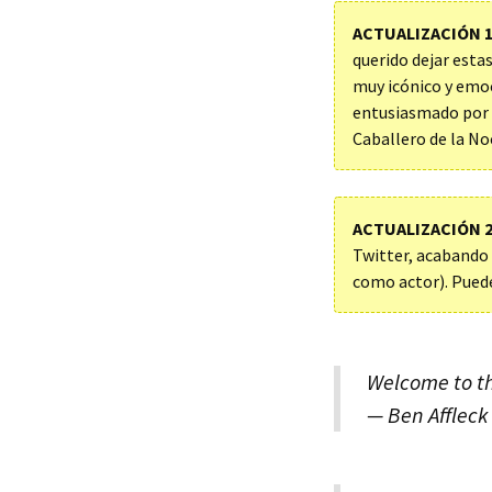
ACTUALIZACIÓN 
querido dejar esta
muy icónico y emo
entusiasmado por 
Caballero de la No
ACTUALIZACIÓN 
Twitter, acabando
como actor). Puede
Welcome to t
— Ben Affleck