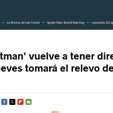
La Momia de Lee Cronin
Spider-Man: Brand New Day
Leonardo DiCa
tman' vuelve a tener dir
eves tomará el relevo d
FACEBOOK
TWITTER
FLIPBOARD
E-