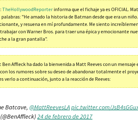
1
:
TheHollywoodReporter
informa que el fichaje ya es OFICIAL. Ma
s palabras: "He amado la historia de Batman desde que era un niño
cionante, y resuena en mí profundamente. Me siento increíbleme
trabajar con Warner Bros. para traer una épica y emocionante nue
che a la gran pantalla".
2
: Ben Affleck ha dado la bienvenida a Matt Reeves con un mensaje 
 con los rumores sobre su deseo de abandonar totalmente el pro
s verlo a continuación, junto a la reacción de Reeves:
he Batcave,
@MattReevesLA
pic.twitter.com/JsB4sGGu
 (@BenAffleck)
24 de febrero de 2017