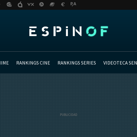
NIME
RANKINGS CINE
RANKINGS SERIES
VIDEOTECA SE