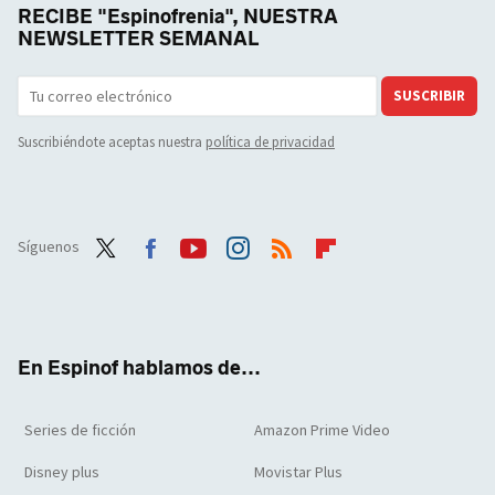
RECIBE "Espinofrenia", NUESTRA
NEWSLETTER SEMANAL
SUSCRIBIR
Suscribiéndote aceptas nuestra
política de privacidad
Síguenos
Twit
Face
Yout
Inst
RSS
Flip
ter
boo
ube
agra
boar
k
m
d
En Espinof hablamos de...
Series de ficción
Amazon Prime Video
Disney plus
Movistar Plus