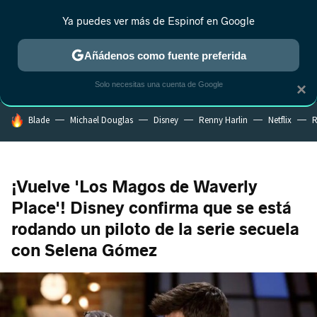
Ya puedes ver más de Espinof en Google
CRÍTICA
ESTRENOS
REALITY
ANIME
RANKINGS CINE
RA
Añádenos como fuente preferida
Solo necesitas una cuenta de Google
×
HOY SE HABLA DE
Blade
Michael Douglas
Disney
Renny Harlin
Netflix
R
¡Vuelve 'Los Magos de Waverly
Place'! Disney confirma que se está
rodando un piloto de la serie secuela
con Selena Gómez