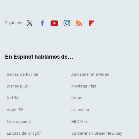
Síguenos
Twit
Face
Yout
Inst
RSS
Flip
ter
boo
ube
agra
boar
k
m
d
En Espinof hablamos de...
Series de ficción
Amazon Prime Video
Disney plus
Movistar Plus
Netflix
Listas
Apple TV
La odisea
Cine español
HBO Max
La casa del dragón
Spider-man: Brand New Day