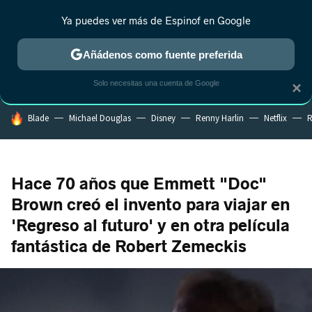
Ya puedes ver más de Espinof en Google
CRÍTICA
ESTRENOS
REALITY
ANIME
RANKINGS CINE
RA
Añádenos como fuente preferida
Solo necesitas una cuenta de Google
×
HOY SE HABLA DE
Blade
Michael Douglas
Disney
Renny Harlin
Netflix
R
Hace 70 años que Emmett "Doc"
Brown creó el invento para viajar en
'Regreso al futuro' y en otra película
fantástica de Robert Zemeckis