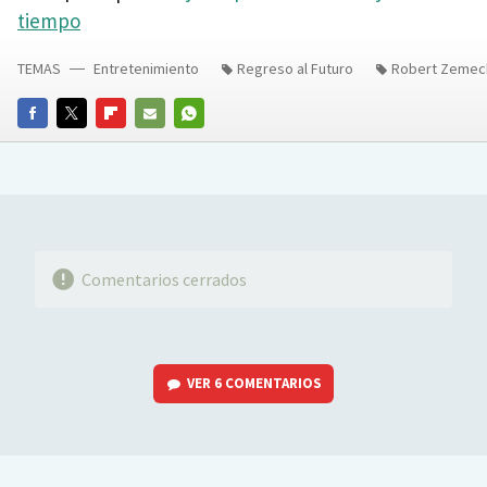
tiempo
TEMAS
Entretenimiento
Regreso al Futuro
Robert Zemec
FACEBOOK
TWITTER
FLIPBOARD
E-
WHATSAPP
MAIL
Comentarios cerrados
VER
6 COMENTARIOS