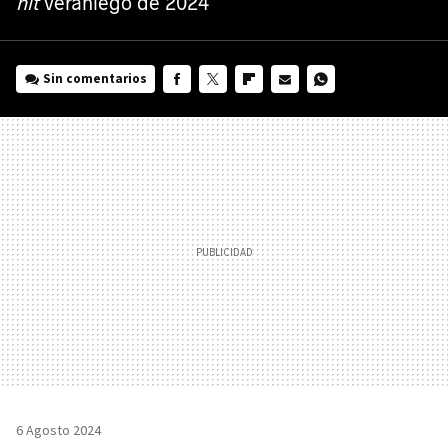
hit
veraniego de 2024
Sin comentarios
FACEBOOK
TWITTER
FLIPBOARD
E-
WHATSAPP
MAIL
6 Agosto 2024