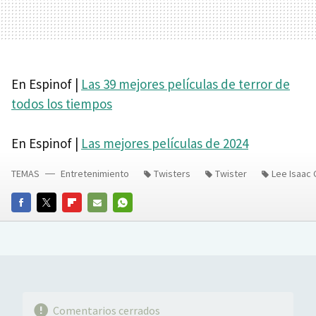
En Espinof |
Las 39 mejores películas de terror de
todos los tiempos
En Espinof |
Las mejores películas de 2024
TEMAS
Entretenimiento
Twisters
Twister
Lee Isaac
FACEBOOK
TWITTER
FLIPBOARD
E-
WHATSAPP
MAIL
Comentarios cerrados