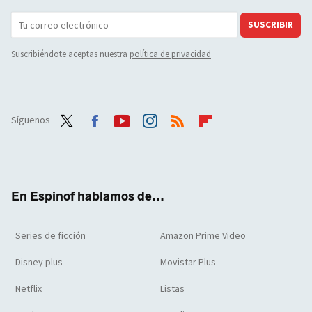
SUSCRIBIR
Suscribiéndote aceptas nuestra
política de privacidad
Síguenos
Twit
Face
Yout
Inst
RSS
Flip
ter
boo
ube
agra
boar
k
m
d
En Espinof hablamos de...
Series de ficción
Amazon Prime Video
Disney plus
Movistar Plus
Netflix
Listas