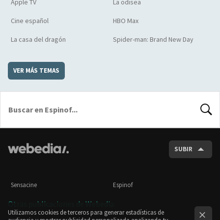
Apple TV
La odisea
Cine español
HBO Max
La casa del dragón
Spider-man: Brand New Day
VER MÁS TEMAS
BUSCA
SUBIR
Sensacine
Espinof
Otras publicaciones de Webedia
Utilizamos cookies de terceros para generar estadísticas de