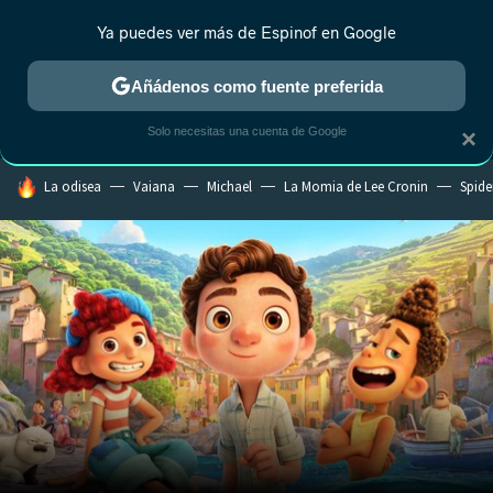
Ya puedes ver más de Espinof en Google
MENÚ
NUEVO
Añádenos como fuente preferida
CRÍTICA
ESTRENOS
REALITY
ANIME
RANKINGS CINE
RA
Solo necesitas una cuenta de Google
×
HOY SE HABLA DE
La odisea
Vaiana
Michael
La Momia de Lee Cronin
Spide