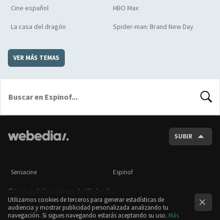
Cine español
HBO Max
La casa del dragón
Spider-man: Brand New Day
VER MÁS TEMAS
BUSCA
SUBIR
Sensacine
Espinof
Otras publicaciones de Webedia
Utilizamos cookies de terceros para generar estadísticas de
audiencia y mostrar publicidad personalizada analizando tu
navegación. Si sigues navegando estarás aceptando su uso.
Más