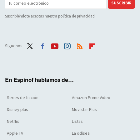
SUSCRIBIR
Suscribiéndote aceptas nuestra
política de privacidad
Síguenos
Twit
Face
Yout
Inst
RSS
Flip
ter
boo
ube
agra
boar
k
m
d
En Espinof hablamos de...
Series de ficción
Amazon Prime Video
Disney plus
Movistar Plus
Netflix
Listas
Apple TV
La odisea