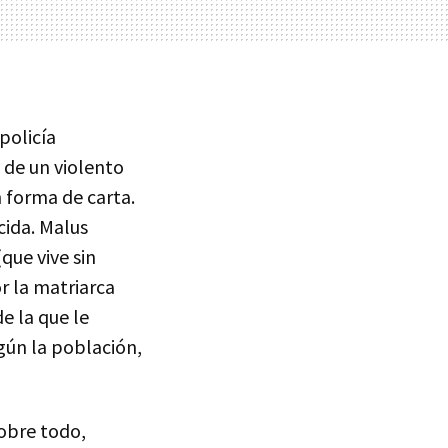
policía
 de un violento
 forma de carta.
cida. Malus
que vive sin
r la matriarca
e la que le
gún la población,
sobre todo,