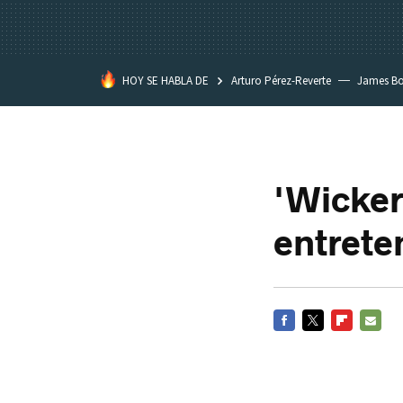
HOY SE HABLA DE
Arturo Pérez-Reverte
James B
'Wicker
entrete
FACEBOOK
TWITTER
FLIPBOARD
E-
MAIL