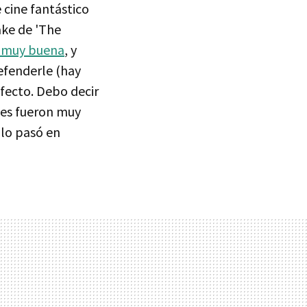
 cine fantástico
ake de 'The
e muy buena
, y
defenderle (hay
afecto. Debo decir
nes fueron muy
 lo pasó en