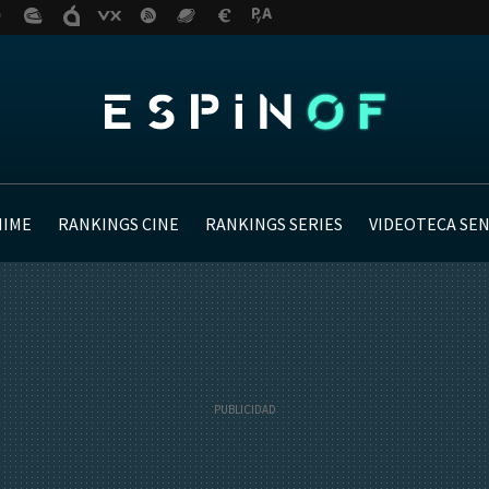
NIME
RANKINGS CINE
RANKINGS SERIES
VIDEOTECA SE