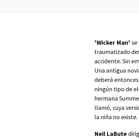
'Wicker Man'
se 
traumatizado des
accidente. Sin em
Una antigua novia
deberá entonces t
ningún tipo de e
hermana Summersi
llamó, cuya versi
la niña no existe.
Neil LaBute
diri