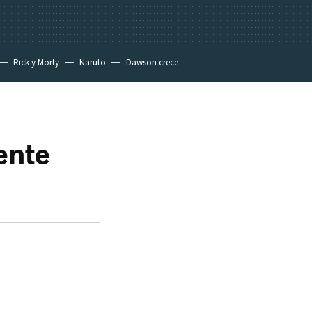
Rick y Morty
Naruto
Dawson crece
ente