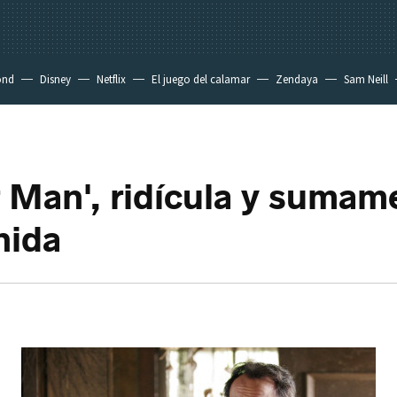
ond
Disney
Netflix
El juego del calamar
Zendaya
Sam Neill
 Man', ridícula y sumam
nida