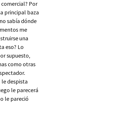
 comercial? Por
a principal baza
'no sabía dónde
gumentos me
struirse una
ta eso? Lo
Por supuesto,
unas como otras
espectador.
 le despista
uego le parecerá
to le pareció