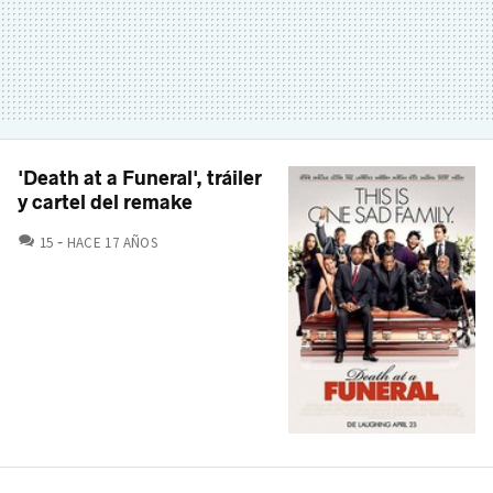
'Death at a Funeral', tráiler
y cartel del remake
COMENTARIOS
15
HACE 17 AÑOS