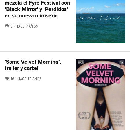
mezcla el Fyre Festival con
'Black Mirror' y 'Perdidos'
en su nueva miniserie
COMENTARIOS
3
HACE 7 AÑOS
'Some Velvet Morning',
tráiler y cartel
COMENTARIOS
16
HACE 13 AÑOS