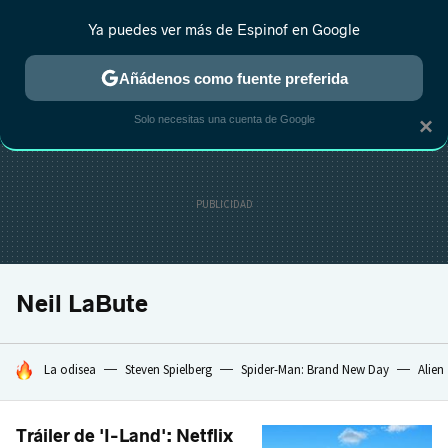
Ya puedes ver más de Espinof en Google
CRÍTICA
ESTRENOS
REALITY
ANIME
RANKINGS CINE
RA
Añádenos como fuente preferida
Solo necesitas una cuenta de Google
×
Neil LaBute
HOY SE HABLA DE
La odisea
Steven Spielberg
Spider-Man: Brand New Day
Alien
Tráiler de 'I-Land': Netflix