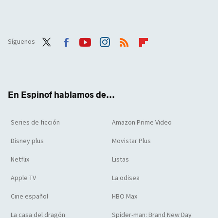
Síguenos
Twit
Face
Yout
Inst
RSS
Flip
ter
boo
ube
agra
boar
k
m
d
En Espinof hablamos de...
Series de ficción
Amazon Prime Video
Disney plus
Movistar Plus
Netflix
Listas
Apple TV
La odisea
Cine español
HBO Max
La casa del dragón
Spider-man: Brand New Day