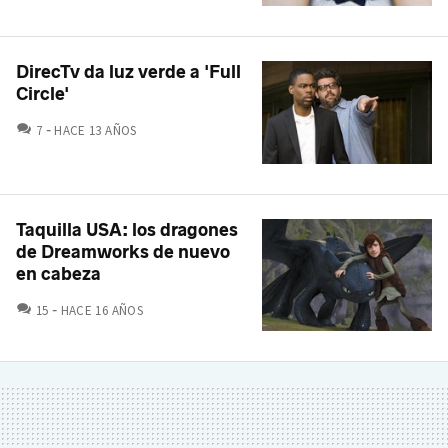
DirecTv da luz verde a 'Full
Circle'
COMENTARIOS
7
HACE 13 AÑOS
Taquilla USA: los dragones
de Dreamworks de nuevo
en cabeza
COMENTARIOS
15
HACE 16 AÑOS