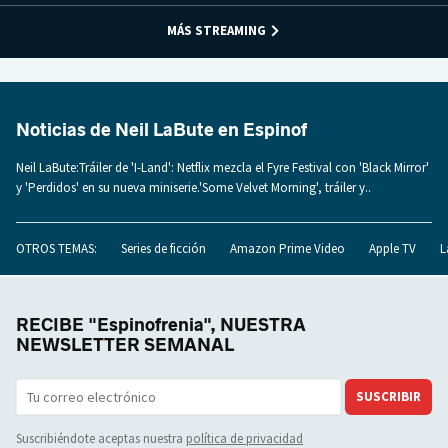
MÁS STREAMING
Noticias de Neil LaBute en Espinof
Neil LaBute:Tráiler de 'I-Land': Netflix mezcla el Fyre Festival con 'Black Mirror'
y 'Perdidos' en su nueva miniserie.'Some Velvet Morning', tráiler y..
OTROS TEMAS:
Series de ficción
Amazon Prime Video
Apple TV
L
RECIBE "Espinofrenia", NUESTRA
NEWSLETTER SEMANAL
SUSCRIBIR
Suscribiéndote aceptas nuestra
política de privacidad