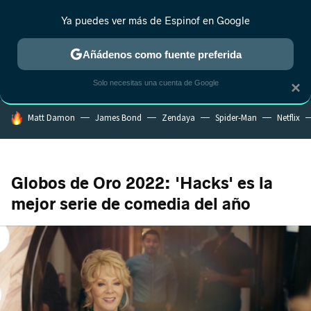
Ya puedes ver más de Espinof en Google
MENÚ
NUEVO
Añádenos como fuente preferida
CRÍTICA
ESTRENOS
REALITY
ANIME
RANKINGS CINE
RA
Solo necesitas una cuenta de Google
×
HOY SE HABLA DE
Matt Damon
James Bond
Zendaya
Spider-Man
Netflix
Globos de Oro 2022: 'Hacks' es la
mejor serie de comedia del año