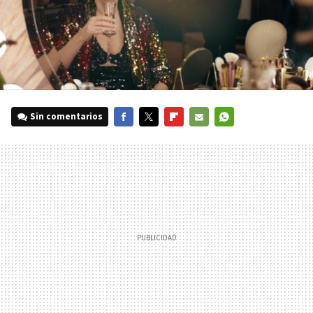
Sin comentarios
FACEBOOK
TWITTER
FLIPBOARD
E-
WHATSAPP
MAIL