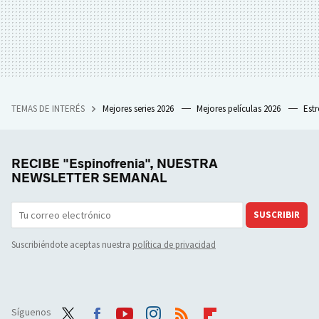
TEMAS DE INTERÉS
Mejores series 2026
Mejores películas 2026
Est
RECIBE "Espinofrenia", NUESTRA
NEWSLETTER SEMANAL
SUSCRIBIR
Suscribiéndote aceptas nuestra
política de privacidad
Síguenos