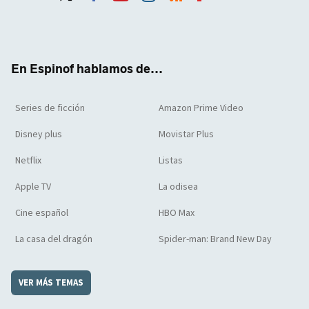
Twit
Face
Yout
Inst
RSS
Flip
ter
boo
ube
agra
boar
k
m
d
En Espinof hablamos de...
Series de ficción
Amazon Prime Video
Disney plus
Movistar Plus
Netflix
Listas
Apple TV
La odisea
Cine español
HBO Max
La casa del dragón
Spider-man: Brand New Day
VER MÁS TEMAS