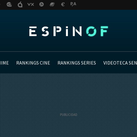
NIME
RANKINGS CINE
RANKINGS SERIES
VIDEOTECA SE