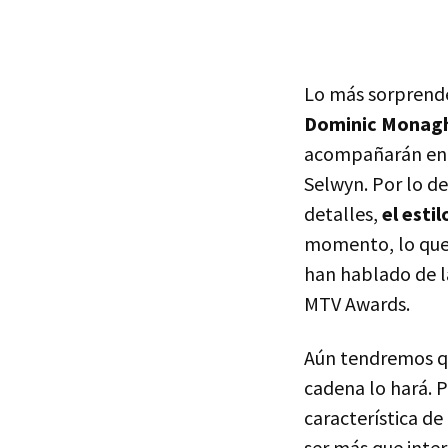
Lo más sorprende
Dominic Monag
acompañarán en l
Selwyn. Por lo d
detalles,
el esti
momento, lo que s
han hablado de l
MTV Awards.
Aún tendremos qu
cadena lo hará. P
característica de
ser más que inte