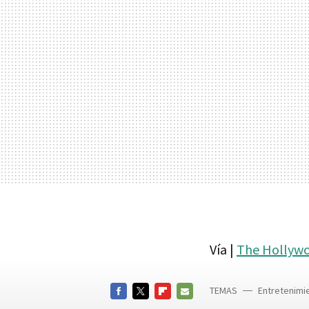
Vía |
The Hollyw
TEMAS
Entretenimi
FACEBOOK
TWITTER
FLIPBOARD
E-