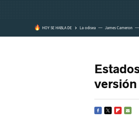
HOY SE HABLA DE
La odisea
James Cameron
Tom Cruise
La Momia
Estados
versión
FACEBOOK
TWITTER
FLIPBOARD
E-
MAIL