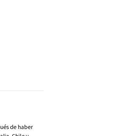
pués de haber
lia, Chile y,