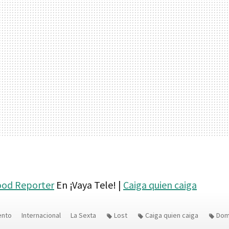
ood Reporter
En ¡Vaya Tele! |
Caiga quien caiga
ento
Internacional
La Sexta
Lost
Caiga quien caiga
Dom