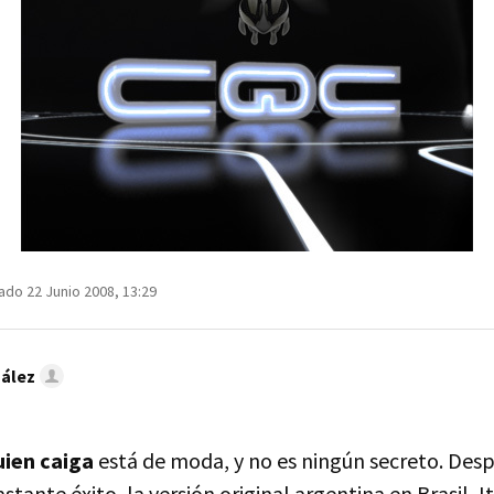
ado 22 Junio 2008, 13:29
ález
uien caiga
está de moda, y no es ningún secreto. Des
ante éxito, la versión original argentina en Brasil, Ita