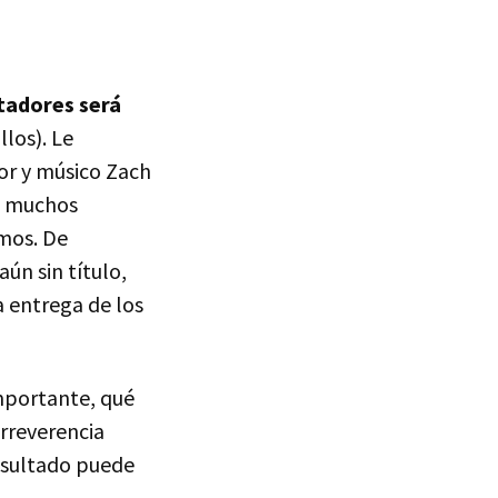
tadores será
llos). Le
or y músico Zach
e muchos
mos. De
ún sin título,
a entrega de los
mportante, qué
irreverencia
esultado puede