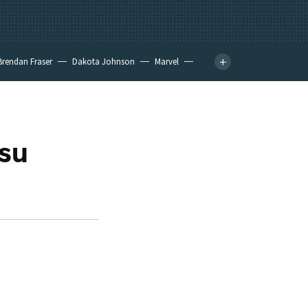
Brendan Fraser
Dakota Johnson
Marvel
 su