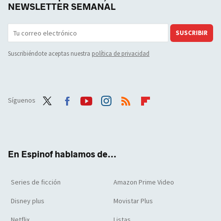
NEWSLETTER SEMANAL
SUSCRIBIR
Suscribiéndote aceptas nuestra
política de privacidad
Síguenos
Twit
Face
Yout
Inst
RSS
Flip
ter
boo
ube
agra
boar
k
m
d
En Espinof hablamos de...
Series de ficción
Amazon Prime Video
Disney plus
Movistar Plus
Netflix
Listas