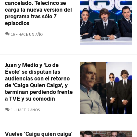
cancelado. Telecinco se
carga la nueva versión del
programa tras sólo 7
episodios
COMENTARIOS
16
HACE UN AÑO
Juan y Medio y 'Lo de
Évole' se disputan las
audiencias con el retorno
de 'Caiga Quien Caiga', y
terminan perdiendo frente
a TVE y su comodín
COMENTARIOS
1
HACE 2 AÑOS
Vuelve 'Caiga quien caiga'