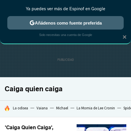
Ya puedes ver más de Espinof en Google
CRÍTICA
ESTRENOS
REALITY
ANIME
RANKINGS CINE
RA
Añádenos como fuente preferida
Solo necesitas una cuenta de Google
×
Caiga quien caiga
HOY SE HABLA DE
La odisea
Vaiana
Michael
La Momia de Lee Cronin
Spid
'Caiga Quien Caiga',