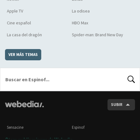
Apple TV
La odisea
Cine español
HBO Max
La casa del dragón
Spider-man: Brand New Day
VER MÁS TEMAS
BUSCA
SUBIR
Sensacine
Espinof
Otras publicaciones de Webedia