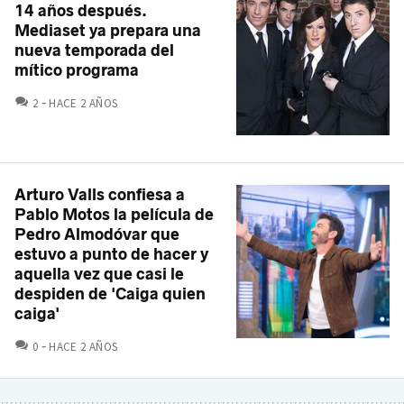
14 años después.
Mediaset ya prepara una
nueva temporada del
mítico programa
COMENTARIOS
2
HACE 2 AÑOS
Arturo Valls confiesa a
Pablo Motos la película de
Pedro Almodóvar que
estuvo a punto de hacer y
aquella vez que casi le
despiden de 'Caiga quien
caiga'
COMENTARIOS
0
HACE 2 AÑOS