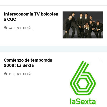
Intereconomía TV boicotea
a CQC
COMENTARIOS
24
HACE 18 AÑOS
Comienzo de temporada
2008: La Sexta
COMENTARIOS
11
HACE 18 AÑOS