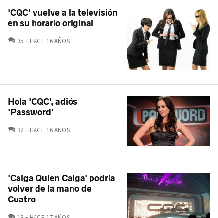
'CQC' vuelve a la televisión
en su horario original
COMENTARIOS
35
HACE 16 AÑOS
Hola 'CQC', adiós
'Password'
COMENTARIOS
32
HACE 16 AÑOS
'Caiga Quien Caiga' podría
volver de la mano de
Cuatro
COMENTARIOS
18
HACE 17 AÑOS