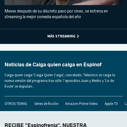
Meses después de su discreto paso por cines, se estrena en
streaming la mejor comedia española del año
MÁS STREAMING
Noticias de Caiga quien caiga en Espinof
Caiga quien caiga:'Caiga Quien Caiga', cancelado. Telecinco se carga la
nueva versión del programa tras sólo 7 episodios.Juan y Medio y 'Lo de
Évole' se disputan..
OTROS TEMAS:
Series de ficción
Amazon Prime Video
Apple TV
L
RECIBE "Espinofrenia", NUESTRA