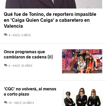
Qué fue de Tonino, de reportero impasible
en 'Caiga Quien Caiga' a cabaretero en
Valencia
COMENTARIOS
4
HACE 3 AÑOS
Once programas que
cambiaron de cadena (II)
COMENTARIOS
6
HACE 15 AÑOS
'CQC' no volverá, al menos
a corto plazo
COMENTARIOS
19
HACE 16 AÑOS