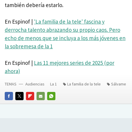
también debería estarlo.
En Espinof |
'La familia de la tele' fascina y
derrocha talento abrazando su propio caos. Pero
echo de menos que se incluya a los más jóvenes en
la sobremesa de la 1
En Espinof |
Las 11 mejores series de 2025 (por
ahora)
TEMAS
Audiencias
La 1
La familia de la tele
Sálvame
FACEBOOK
TWITTER
FLIPBOARD
E-
WHATSAPP
MAIL