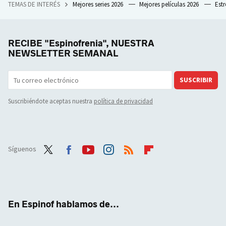
TEMAS DE INTERÉS
Mejores series 2026
Mejores películas 2026
Est
RECIBE "Espinofrenia", NUESTRA
NEWSLETTER SEMANAL
SUSCRIBIR
Suscribiéndote aceptas nuestra
política de privacidad
Síguenos
Twit
Face
Yout
Inst
RSS
Flip
ter
boo
ube
agra
boar
k
m
d
En Espinof hablamos de...