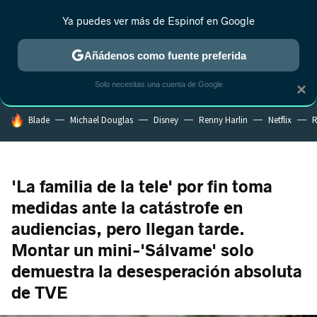
Ya puedes ver más de Espinof en Google
CRÍTICA
ESTRENOS
REALITY
ANIME
RANKINGS CINE
RA
Añádenos como fuente preferida
Solo necesitas una cuenta de Google
×
HOY SE HABLA DE
Blade
Michael Douglas
Disney
Renny Harlin
Netflix
R
'La familia de la tele' por fin toma
medidas ante la catástrofe en
audiencias, pero llegan tarde.
Montar un mini-'Sálvame' solo
demuestra la desesperación absoluta
de TVE