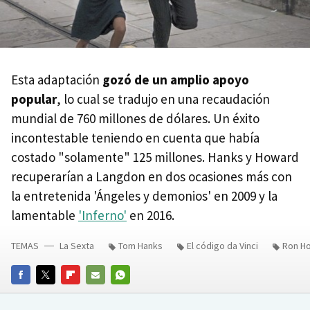
Esta adaptación
gozó de un amplio apoyo
popular
, lo cual se tradujo en una recaudación
mundial de 760 millones de dólares. Un éxito
incontestable teniendo en cuenta que había
costado "solamente" 125 millones. Hanks y Howard
recuperarían a Langdon en dos ocasiones más con
la entretenida 'Ángeles y demonios' en 2009 y la
lamentable
'Inferno'
en 2016.
TEMAS
La Sexta
Tom Hanks
El código da Vinci
Ron H
FACEBOOK
TWITTER
FLIPBOARD
E-
WHATSAPP