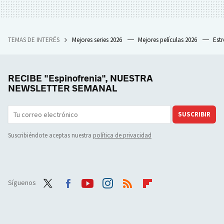
TEMAS DE INTERÉS
Mejores series 2026
Mejores películas 2026
Est
RECIBE "Espinofrenia", NUESTRA
NEWSLETTER SEMANAL
SUSCRIBIR
Suscribiéndote aceptas nuestra
política de privacidad
Síguenos
Twit
Face
Yout
Inst
RSS
Flip
ter
boo
ube
agra
boar