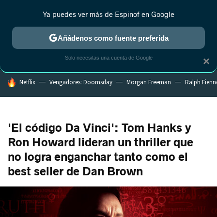
Ya puedes ver más de Espinof en Google
MENÚ
NUEVO
Añádenos como fuente preferida
CRÍTICA
ESTRENOS
REALITY
ANIME
RANKINGS CINE
RA
Solo necesitas una cuenta de Google
×
HOY SE HABLA DE
Netflix
Vengadores: Doomsday
Morgan Freeman
Ralph Fienn
'El código Da Vinci': Tom Hanks y
Ron Howard lideran un thriller que
no logra enganchar tanto como el
best seller de Dan Brown