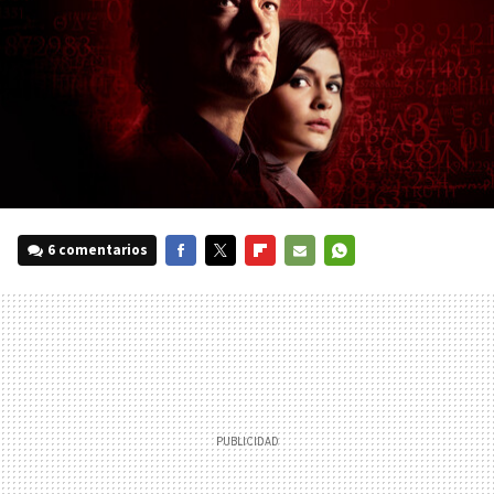
6 comentarios
FACEBOOK
TWITTER
FLIPBOARD
E-
WHATSAPP
MAIL