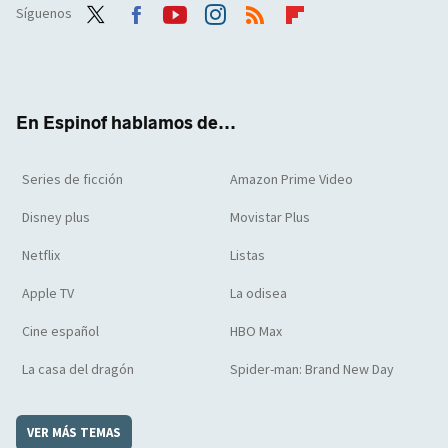
Síguenos
Twit
Face
Yout
Inst
RSS
Flip
ter
boo
ube
agra
boar
k
m
d
En Espinof hablamos de...
Series de ficción
Amazon Prime Video
Disney plus
Movistar Plus
Netflix
Listas
Apple TV
La odisea
Cine español
HBO Max
La casa del dragón
Spider-man: Brand New Day
VER MÁS TEMAS