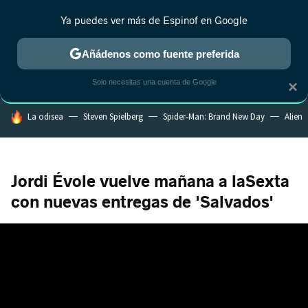
Ya puedes ver más de Espinof en Google
MENÚ
NUEVO
Añádenos como fuente preferida
CRÍTICA
ESTRENOS
REALITY
ANIME
RANKINGS CINE
RA
Solo necesitas una cuenta de Google
×
HOY SE HABLA DE
La odisea
Steven Spielberg
Spider-Man: Brand New Day
Alien
Jordi Évole vuelve mañana a laSexta
con nuevas entregas de 'Salvados'