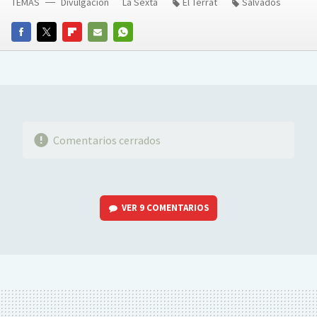
TEMAS
Divulgación
La Sexta
El Terrat
Salvados
FACEBOOK
TWITTER
FLIPBOARD
E-
WHATSAPP
MAIL
Comentarios cerrados
VER
9 COMENTARIOS