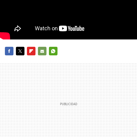
FACEBOOK
TWITTER
FLIPBOARD
E-
WHATSAPP
MAIL