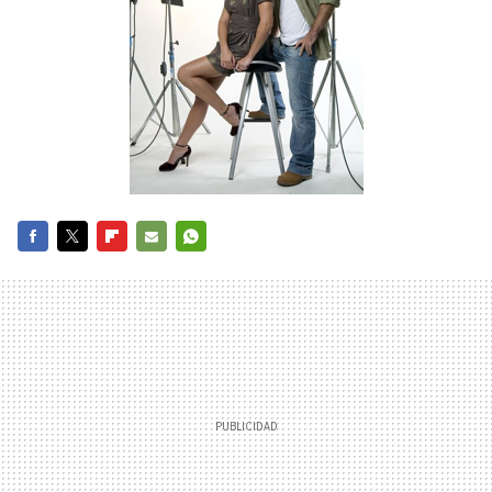
FACEBOOK
TWITTER
FLIPBOARD
E-
WHATSAPP
MAIL