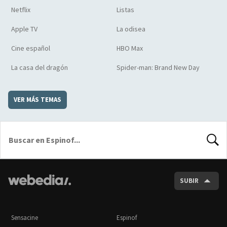
Netflix
Listas
Apple TV
La odisea
Cine español
HBO Max
La casa del dragón
Spider-man: Brand New Day
VER MÁS TEMAS
BUSCA
SUBIR
Sensacine
Espinof