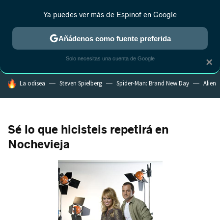
Ya puedes ver más de Espinof en Google
MENÚ
NUEVO
Añádenos como fuente preferida
CRÍTICA
ESTRENOS
REALITY
ANIME
RANKINGS CINE
RA
Solo necesitas una cuenta de Google
×
HOY SE HABLA DE
La odisea
Steven Spielberg
Spider-Man: Brand New Day
Alien
Sé lo que hicisteis repetirá en
Nochevieja