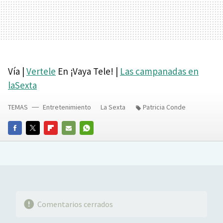
Vía |
Vertele
En ¡Vaya Tele! |
Las campanadas en
laSexta
TEMAS
Entretenimiento
La Sexta
Patricia Conde
FACEBOOK
TWITTER
FLIPBOARD
E-
WHATSAPP
MAIL
Comentarios cerrados