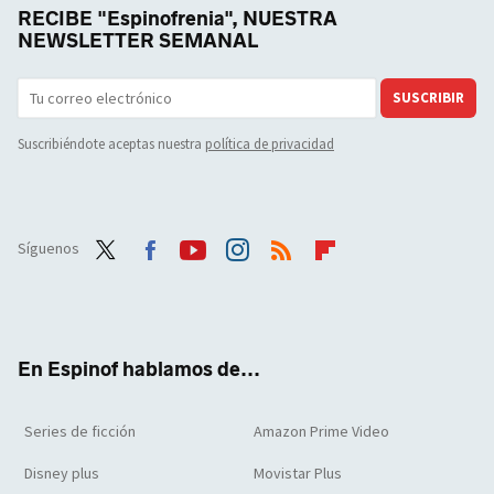
RECIBE "Espinofrenia", NUESTRA
NEWSLETTER SEMANAL
SUSCRIBIR
Suscribiéndote aceptas nuestra
política de privacidad
Síguenos
Twit
Face
Yout
Inst
RSS
Flip
ter
boo
ube
agra
boar
k
m
d
En Espinof hablamos de...
Series de ficción
Amazon Prime Video
Disney plus
Movistar Plus