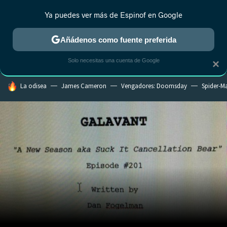
Ya puedes ver más de Espinof en Google
CRÍTICA
ESTRENOS
REALITY
ANIME
RANKINGS CINE
RA
Añádenos como fuente preferida
Solo necesitas una cuenta de Google
×
HOY SE HABLA DE
La odisea
James Cameron
Vengadores: Doomsday
Spider-M