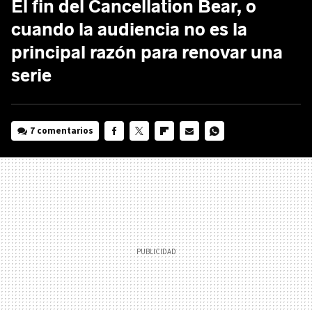
El fin del Cancellation Bear, o
cuando la audiencia no es la
principal razón para renovar una
serie
7 comentarios
FACEBOOK
TWITTER
FLIPBOARD
E-
WHATSAPP
MAIL