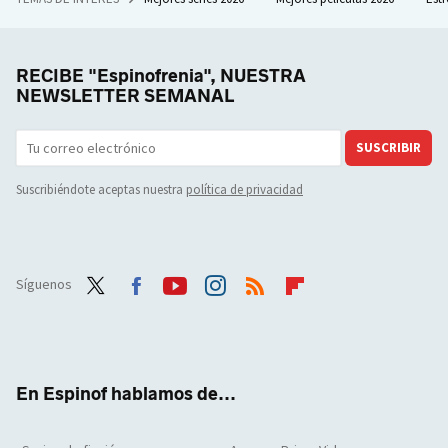
RECIBE "Espinofrenia", NUESTRA
NEWSLETTER SEMANAL
SUSCRIBIR
Suscribiéndote aceptas nuestra
política de privacidad
Síguenos
Twit
Face
Yout
Inst
RSS
Flip
ter
boo
ube
agra
boar
k
m
d
En Espinof hablamos de...