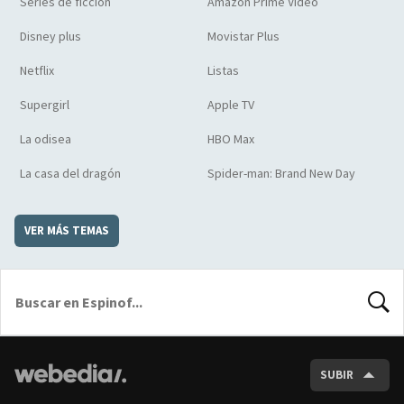
Series de ficción
Amazon Prime Video
Disney plus
Movistar Plus
Netflix
Listas
Supergirl
Apple TV
La odisea
HBO Max
La casa del dragón
Spider-man: Brand New Day
VER MÁS TEMAS
BUSCA
SUBIR