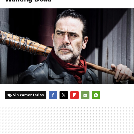
Sin comentarios
FACEBOOK
TWITTER
FLIPBOARD
E-
WHATSAPP
MAIL