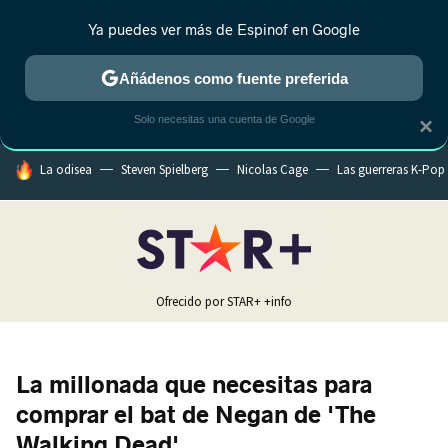
Ya puedes ver más de Espinof en Google
MENÚ
NUEVO
Añádenos como fuente preferida
CRÍTICA
ESTRENOS
REALITY
ANIME
RANKINGS CINE
RA
Solo necesitas una cuenta de Google
×
HOY SE HABLA DE
La odisea
Steven Spielberg
Nicolas Cage
Las guerreras K-Pop
Ofrecido por STAR+
+info
La millonada que necesitas para
comprar el bat de Negan de 'The
Walking Dead'