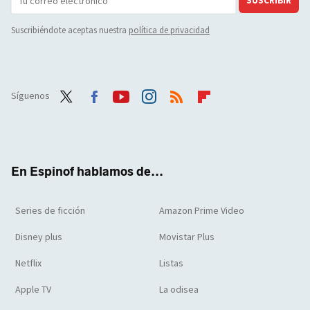
SUSCRIBIR
Suscribiéndote aceptas nuestra
política de privacidad
Síguenos
Twit
Face
Yout
Inst
RSS
Flip
ter
boo
ube
agra
boar
k
m
d
En Espinof hablamos de...
Series de ficción
Amazon Prime Video
Disney plus
Movistar Plus
Netflix
Listas
Apple TV
La odisea