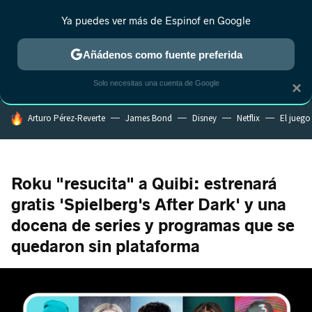
Ya puedes ver más de Espinof en Google
MENÚ
NUEVO
Añádenos como fuente preferida
CRÍTICA
ESTRENOS
REALITY
ANIME
RANKINGS CINE
RA
Solo necesitas una cuenta de Google
×
HOY SE HABLA DE
Arturo Pérez-Reverte
James Bond
Disney
Netflix
El juego
Roku "resucita" a Quibi: estrenará
gratis 'Spielberg's After Dark' y una
docena de series y programas que se
quedaron sin plataforma