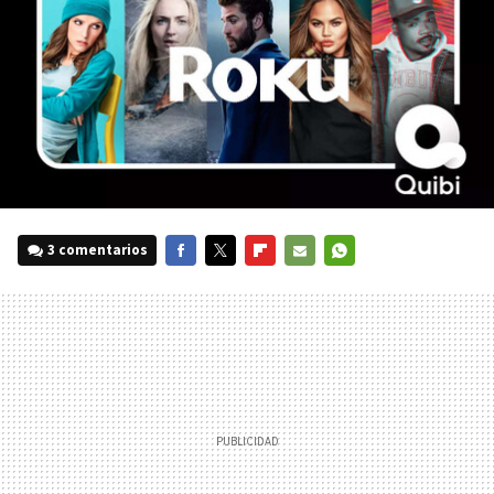
3 comentarios
FACEBOOK
TWITTER
FLIPBOARD
E-
WHATSAPP
MAIL