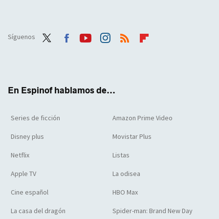
Síguenos
Twit
Face
Yout
Inst
RSS
Flip
ter
boo
ube
agra
boar
k
m
d
En Espinof hablamos de...
Series de ficción
Amazon Prime Video
Disney plus
Movistar Plus
Netflix
Listas
Apple TV
La odisea
Cine español
HBO Max
La casa del dragón
Spider-man: Brand New Day