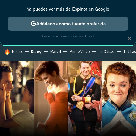
Ya puedes ver más de Espinof en Google
MENÚ
NUEVO
Añádenos como fuente preferida
CRÍTICA
ESTRENOS
REALITY
ANIME
RANKINGS CINE
RA
Solo necesitas una cuenta de Google
×
HOY SE HABLA DE
Netflix
Disney
Marvel
Prime Video
La Odisea
Ted La