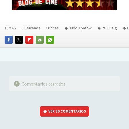
TEMAS
Estrenos
Críticas
Judd Apatow
Paul Feig
L
FACEBOOK
TWITTER
FLIPBOARD
E-
WHATSAPP
MAIL
Comentarios cerrados
VER
30 COMENTARIOS