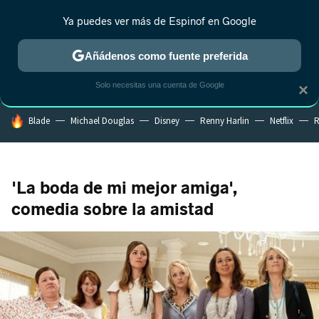
Ya puedes ver más de Espinof en Google
CRÍTICA
ESTRENOS
REALITY
ANIME
RANKINGS CINE
RA
Añádenos como fuente preferida
Solo necesitas una cuenta de Google
×
HOY SE HABLA DE
Blade
Michael Douglas
Disney
Renny Harlin
Netflix
R
'La boda de mi mejor amiga',
comedia sobre la amistad