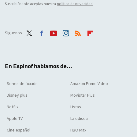
Suscribiéndote aceptas nuestra
política de privacidad
Síguenos
Twit
Face
Yout
Inst
RSS
Flip
ter
boo
ube
agra
boar
k
m
d
En Espinof hablamos de...
Series de ficción
Amazon Prime Video
Disney plus
Movistar Plus
Netflix
Listas
Apple TV
La odisea
Cine español
HBO Max