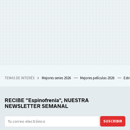
TEMAS DE INTERÉS
Mejores series 2026
Mejores películas 2026
Est
RECIBE "Espinofrenia", NUESTRA
NEWSLETTER SEMANAL
SUSCRIBIR