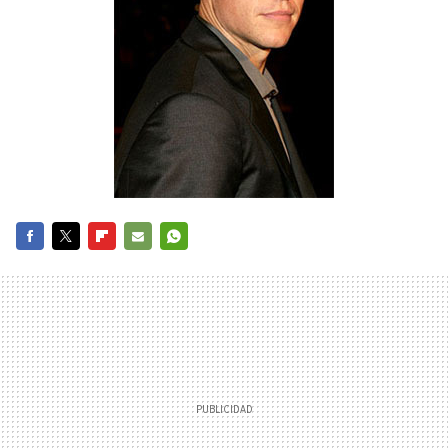
FACEBOOK
TWITTER
FLIPBOARD
E-
WHATSAPP
MAIL