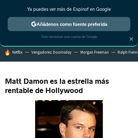
Ya puedes ver más de Espinof en Google
MENÚ
NUEVO
Añádenos como fuente preferida
CRÍTICA
ESTRENOS
REALITY
ANIME
RANKINGS CINE
RA
Solo necesitas una cuenta de Google
×
HOY SE HABLA DE
Netflix
Vengadores: Doomsday
Morgan Freeman
Ralph Fienn
Matt Damon es la estrella más
rentable de Hollywood