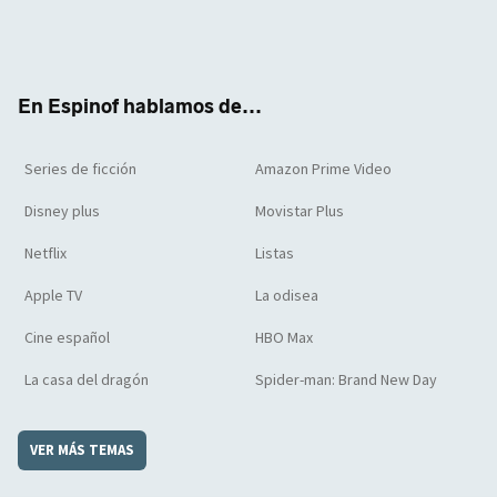
Twit
Face
Yout
Inst
RSS
Flip
ter
boo
ube
agra
boar
k
m
d
En Espinof hablamos de...
Series de ficción
Amazon Prime Video
Disney plus
Movistar Plus
Netflix
Listas
Apple TV
La odisea
Cine español
HBO Max
La casa del dragón
Spider-man: Brand New Day
VER MÁS TEMAS