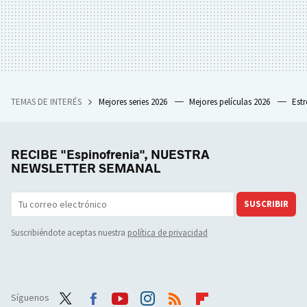
TEMAS DE INTERÉS
Mejores series 2026
Mejores películas 2026
Est
RECIBE "Espinofrenia", NUESTRA
NEWSLETTER SEMANAL
SUSCRIBIR
Suscribiéndote aceptas nuestra
política de privacidad
Síguenos