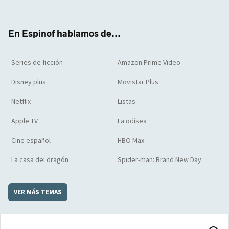
ter
boo
ube
agra
boar
k
m
d
En Espinof hablamos de...
Series de ficción
Amazon Prime Video
Disney plus
Movistar Plus
Netflix
Listas
Apple TV
La odisea
Cine español
HBO Max
La casa del dragón
Spider-man: Brand New Day
VER MÁS TEMAS