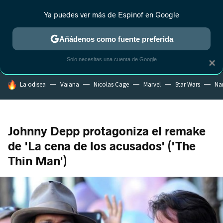
Ya puedes ver más de Espinof en Google
MENÚ
NUEVO
Añádenos como fuente preferida
CRÍTICA
ESTRENOS
REALITY
ANIME
RANKINGS CINE
RA
Solo necesitas una cuenta de Google
×
HOY SE HABLA DE
La odisea
Vaiana
Nicolas Cage
Marvel
Star Wars
Na
Johnny Depp protagoniza el remake
de 'La cena de los acusados' ('The
Thin Man')