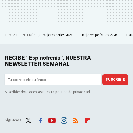
TEMAS DE INTERÉS
Mejores series 2026
Mejores películas 2026
Est
RECIBE "Espinofrenia", NUESTRA
NEWSLETTER SEMANAL
SUSCRIBIR
Suscribiéndote aceptas nuestra
política de privacidad
Síguenos
Twit
Face
Yout
Inst
RSS
Flip