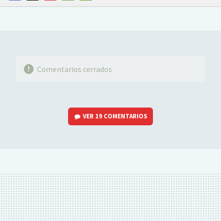
FACEBOOK
TWITTER
FLIPBOARD
E-
WHATSAPP
MAIL
Comentarios cerrados
VER
19 COMENTARIOS