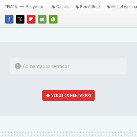
TEMAS
Proyectos
Oscars
Ben Affleck
Michel Hazana
FACEBOOK
TWITTER
FLIPBOARD
E-
WHATSAPP
MAIL
Comentarios cerrados
VER
22 COMENTARIOS