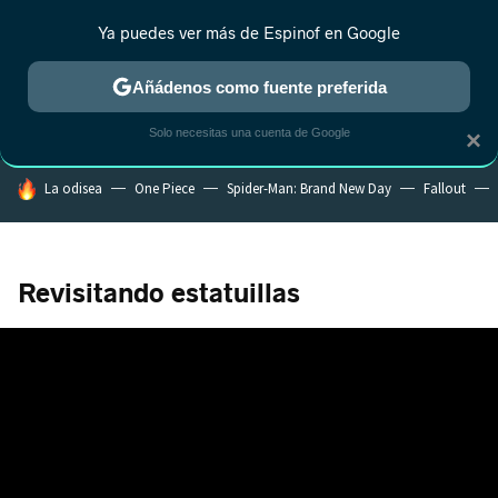
Ya puedes ver más de Espinof en Google
CRÍTICA
ESTRENOS
REALITY
ANIME
RANKINGS CINE
RA
Añádenos como fuente preferida
Solo necesitas una cuenta de Google
×
HOY SE HABLA DE
La odisea
One Piece
Spider-Man: Brand New Day
Fallout
Revisitando estatuillas