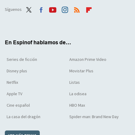
Síguenos
Twit
Face
Yout
Inst
RSS
Flip
ter
boo
ube
agra
boar
k
m
d
En Espinof hablamos de...
Series de ficción
Amazon Prime Video
Disney plus
Movistar Plus
Netflix
Listas
Apple TV
La odisea
Cine español
HBO Max
La casa del dragón
Spider-man: Brand New Day