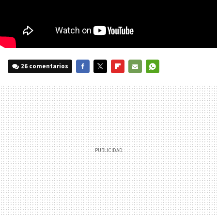
26 comentarios
FACEBOOK
TWITTER
FLIPBOARD
E-
WHATSAPP
MAIL