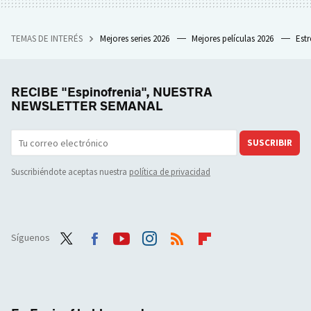
TEMAS DE INTERÉS
Mejores series 2026
Mejores películas 2026
Est
RECIBE "Espinofrenia", NUESTRA
NEWSLETTER SEMANAL
SUSCRIBIR
Suscribiéndote aceptas nuestra
política de privacidad
Síguenos
Twit
Face
Yout
Inst
RSS
Flip
ter
boo
ube
agra
boar
k
m
d