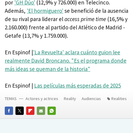
por
'GH Dúo'
(12,9% y 726.000) en Telecinco.
Además,
'El hormiguero'
se benefició de la ausencia
de su rival para liderar el
access prime time
(16,5% y
2.160.000) frente al partido del Atlético de Madrid -
Getafe (13,7% y 1.759.000).
En Espinof |
'La Revuelta' aclara cuánto guion lee
realmente David Broncano. "Es el programa donde
más ideas se queman de la historia"
En Espinof |
Las películas más esperadas de 2025
TEMAS
Actores y actrices
Reality
Audiencias
Realities
FACEBOOK
TWITTER
FLIPBOARD
E-
WHATSAPP
MAIL