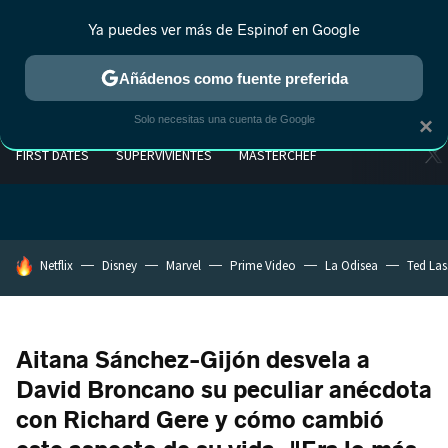
Ya puedes ver más de Espinof en Google
Añádenos como fuente preferida
Solo necesitas una cuenta de Google
×
FIRST DATES
SUPERVIVIENTES
MASTERCHEF
HOY SE HABLA DE
Netflix
Disney
Marvel
Prime Video
La Odisea
Ted La
Aitana Sánchez-Gijón desvela a
David Broncano su peculiar anécdota
con Richard Gere y cómo cambió