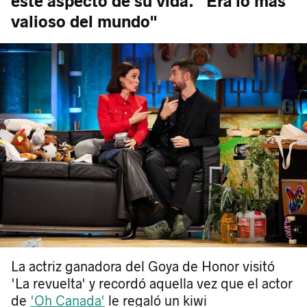
este aspecto de su vida. "Era lo más
valioso del mundo"
La actriz ganadora del Goya de Honor visitó
'La revuelta' y recordó aquella vez que el actor
de
'Oh Canada'
le regaló un kiwi