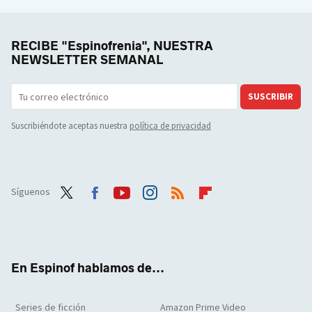
RECIBE "Espinofrenia", NUESTRA
NEWSLETTER SEMANAL
SUSCRIBIR
Suscribiéndote aceptas nuestra
política de privacidad
Síguenos
Twit
Face
Yout
Inst
RSS
Flip
ter
boo
ube
agra
boar
k
m
d
En Espinof hablamos de...
Series de ficción
Amazon Prime Video