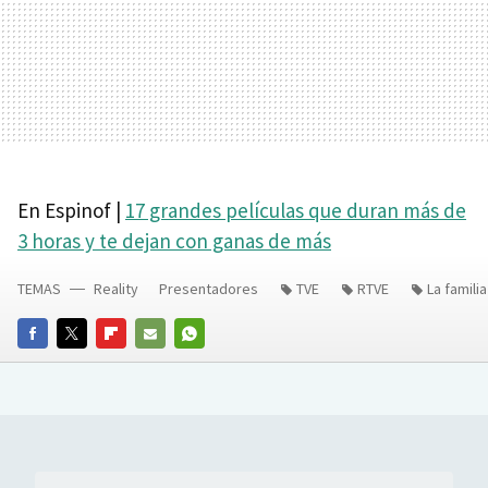
En Espinof |
17 grandes películas que duran más de
3 horas y te dejan con ganas de más
TEMAS
Reality
Presentadores
TVE
RTVE
La familia
FACEBOOK
TWITTER
FLIPBOARD
E-
WHATSAPP
MAIL