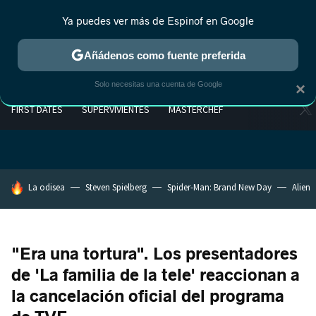
Ya puedes ver más de Espinof en Google
Añádenos como fuente preferida
Solo necesitas una cuenta de Google
×
FIRST DATES
SUPERVIVIENTES
MASTERCHEF
HOY SE HABLA DE
La odisea
Steven Spielberg
Spider-Man: Brand New Day
Alien
"Era una tortura". Los presentadores
de 'La familia de la tele' reaccionan a
la cancelación oficial del programa