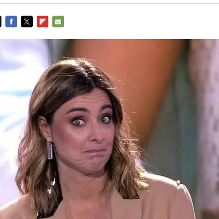
FACEBOOK
TWITTER
FLIPBOARD
E-
MAIL