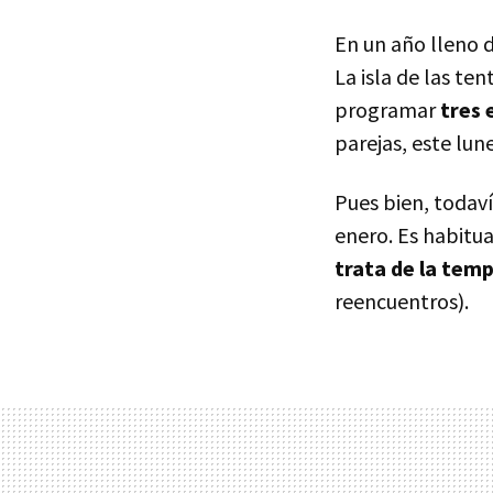
En un año lleno d
La isla de las te
programar
tres 
parejas, este lun
Pues bien, todav
enero. Es habitu
trata de la tem
reencuentros).