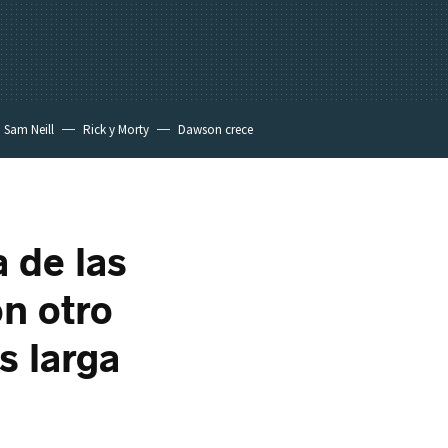
Sam Neill
Rick y Morty
Dawson crece
a de las
n otro
s larga