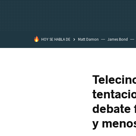
HOY SE HABLA DE
Matt Damon
James Bond
Telecinc
tentaci
debate 
y menos 