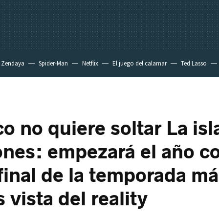
Zendaya
Spider-Man
Netflix
El juego del calamar
Ted Lasso
o no quiere soltar La isl
ones: empezará el año co
final de la temporada má
vista del reality