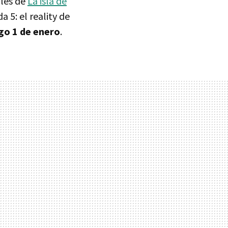
ales de
La isla de
 5: el reality de
go 1 de enero
.