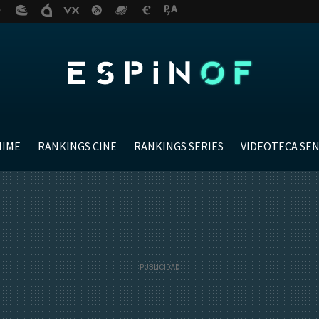
NIME
RANKINGS CINE
RANKINGS SERIES
VIDEOTECA SE