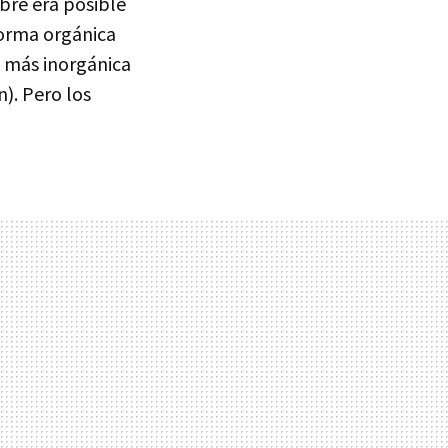
ibre era posible
forma orgánica
a más inorgánica
n). Pero los