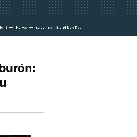
No. 8
Marvel
Spider-man: Brand New Day
iburón:
su