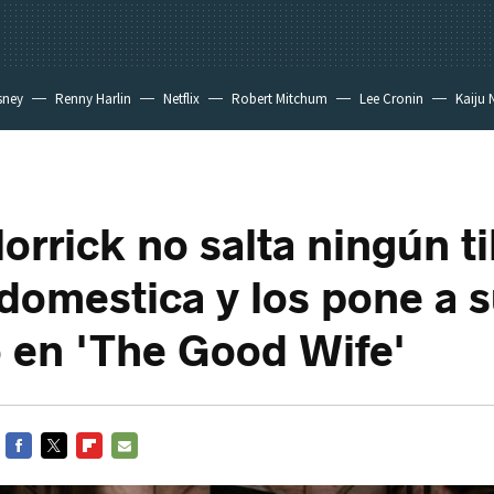
sney
Renny Harlin
Netflix
Robert Mitchum
Lee Cronin
Kaiju 
lorrick no salta ningún t
s domestica y los pone a 
o en 'The Good Wife'
FACEBOOK
TWITTER
FLIPBOARD
E-