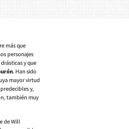
pre más que
nos personajes
 drásticas y que
iburón
. Han sido
cuya mayor virtud
mpredecibles y,
ión, también muy
e de Will