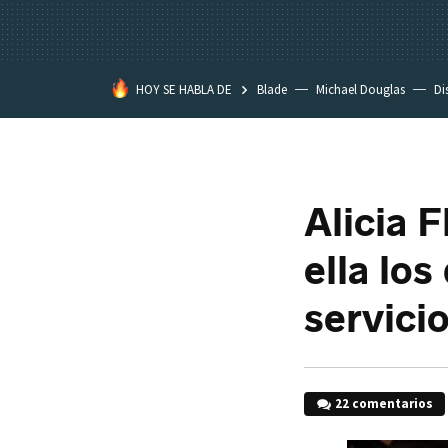
HOY SE HABLA DE
Blade
Michael Douglas
Di
Alicia F
ella lo
servici
22 comentarios