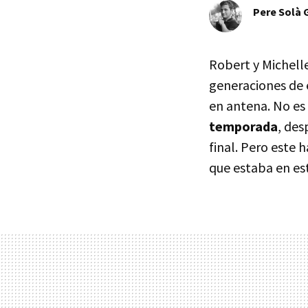
Pere Solà 
Robert y Michell
generaciones de 
en antena. No es
temporada
, des
final. Pero este h
que estaba en es