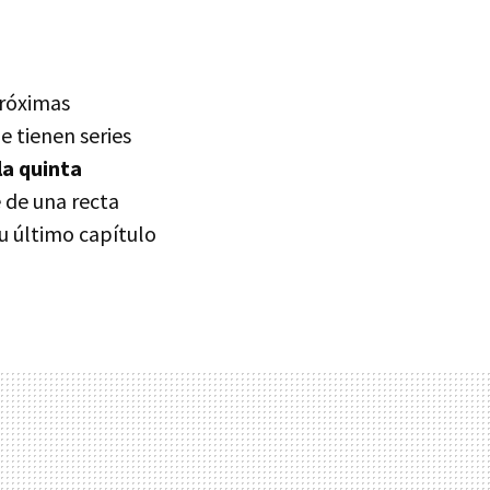
próximas
 tienen series
a quinta
e de una recta
u último capítulo