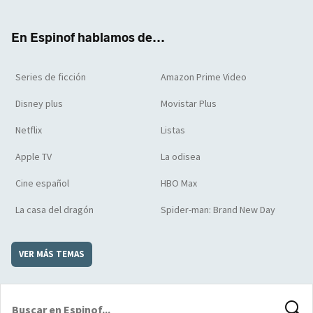
ter
boo
ube
agra
boar
k
m
d
En Espinof hablamos de...
Series de ficción
Amazon Prime Video
Disney plus
Movistar Plus
Netflix
Listas
Apple TV
La odisea
Cine español
HBO Max
La casa del dragón
Spider-man: Brand New Day
VER MÁS TEMAS