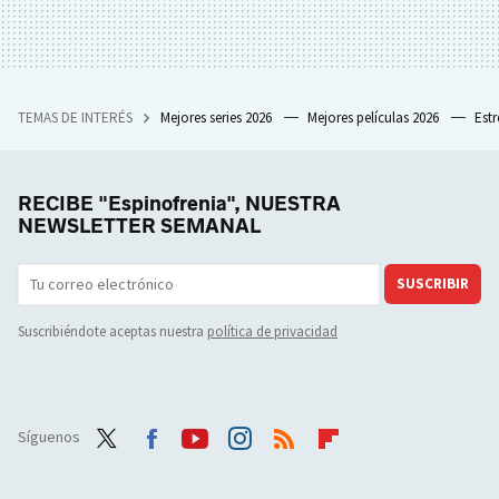
TEMAS DE INTERÉS
Mejores series 2026
Mejores películas 2026
Est
RECIBE "Espinofrenia", NUESTRA
NEWSLETTER SEMANAL
SUSCRIBIR
Suscribiéndote aceptas nuestra
política de privacidad
Síguenos
Twit
Face
Yout
Inst
RSS
Flip