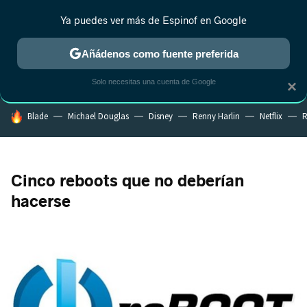
Ya puedes ver más de Espinof en Google
CRÍTICA
ESTRENOS
REALITY
ANIME
RANKINGS CINE
RA
Añádenos como fuente preferida
Solo necesitas una cuenta de Google
×
HOY SE HABLA DE
Blade
Michael Douglas
Disney
Renny Harlin
Netflix
R
Cinco reboots que no deberían
hacerse