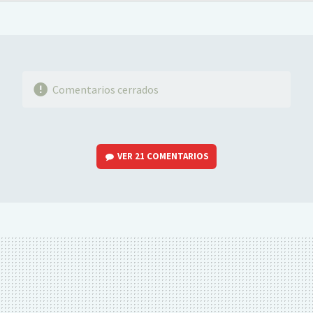
FACEBOOK
TWITTER
FLIPBOARD
E-
WHATSAPP
MAIL
Comentarios cerrados
VER
21 COMENTARIOS