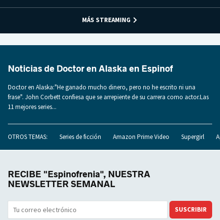
MÁS STREAMING
Noticias de Doctor en Alaska en Espinof
Doctor en Alaska:"He ganado mucho dinero, pero no he escrito ni una
frase". John Corbett confiesa que se arrepiente de su carrera como actor.Las
11 mejores series...
OTROS TEMAS:
Series de ficción
Amazon Prime Video
Supergirl
A
RECIBE "Espinofrenia", NUESTRA
NEWSLETTER SEMANAL
SUSCRIBIR