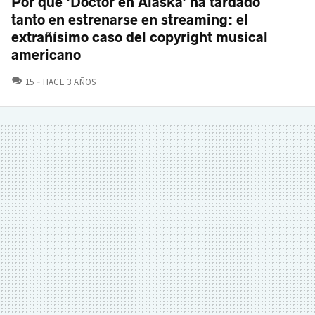
Por qué 'Doctor en Alaska' ha tardado
tanto en estrenarse en streaming: el
extrañísimo caso del copyright musical
americano
COMENTARIOS
15
HACE 3 AÑOS