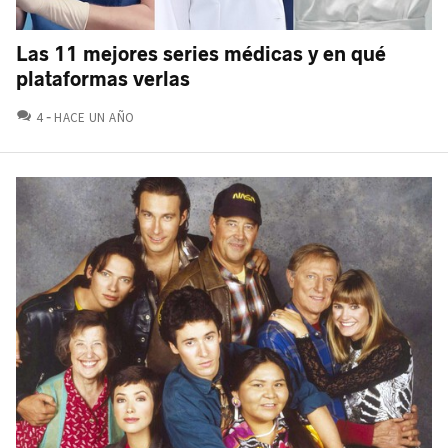
Las 11 mejores series médicas y en qué
plataformas verlas
COMENTARIOS
4
HACE UN AÑO