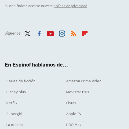
Suscribiéndote aceptas nuestra
política de privacidad
Síguenos
Twit
Face
Yout
Inst
RSS
Flip
ter
boo
ube
agra
boar
k
m
d
En Espinof hablamos de...
Series de ficción
Amazon Prime Video
Disney plus
Movistar Plus
Netflix
Listas
Supergirl
Apple TV
La odisea
HBO Max