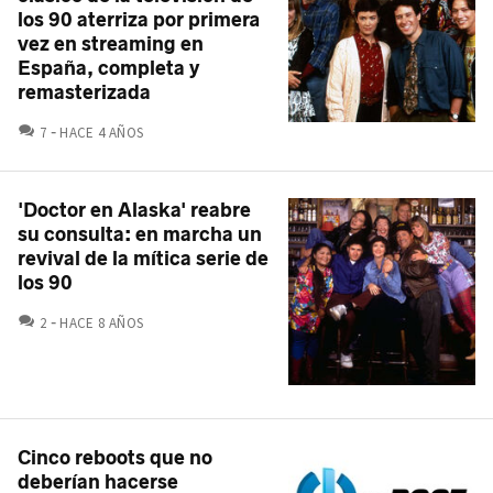
los 90 aterriza por primera
vez en streaming en
España, completa y
remasterizada
COMENTARIOS
7
HACE 4 AÑOS
'Doctor en Alaska' reabre
su consulta: en marcha un
revival de la mítica serie de
los 90
COMENTARIOS
2
HACE 8 AÑOS
Cinco reboots que no
deberían hacerse