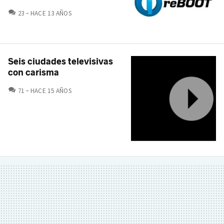
COMENTARIOS
23
HACE 13 AÑOS
Seis ciudades televisivas
con carisma
COMENTARIOS
71
HACE 15 AÑOS