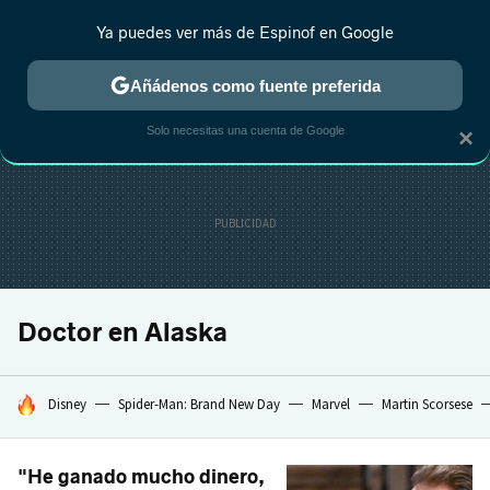
Ya puedes ver más de Espinof en Google
CRÍTICA
ESTRENOS
REALITY
ANIME
RANKINGS CINE
RA
Añádenos como fuente preferida
Solo necesitas una cuenta de Google
×
Doctor en Alaska
HOY SE HABLA DE
Disney
Spider-Man: Brand New Day
Marvel
Martin Scorsese
"He ganado mucho dinero,