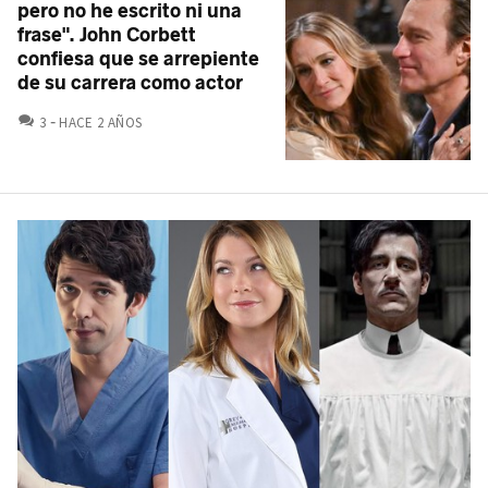
pero no he escrito ni una
frase". John Corbett
confiesa que se arrepiente
de su carrera como actor
COMENTARIOS
3
HACE 2 AÑOS