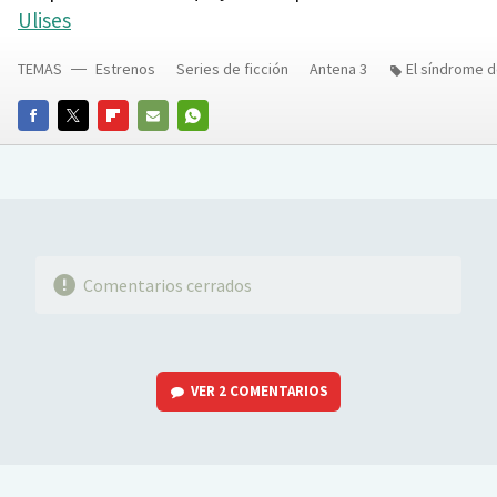
Ulises
TEMAS
Estrenos
Series de ficción
Antena 3
El síndrome d
FACEBOOK
TWITTER
FLIPBOARD
E-
WHATSAPP
MAIL
Comentarios cerrados
VER
2 COMENTARIOS