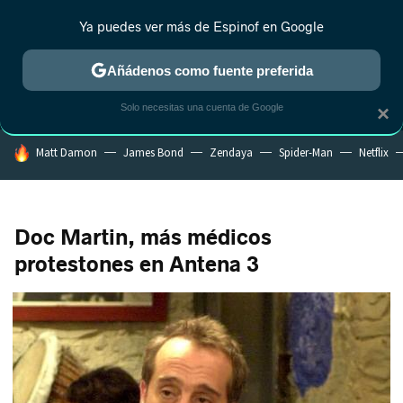
Ya puedes ver más de Espinof en Google
MENÚ
NUEVO
Añádenos como fuente preferida
CRÍTICA
ESTRENOS
REALITY
ANIME
RANKINGS CINE
RA
Solo necesitas una cuenta de Google
×
HOY SE HABLA DE
Matt Damon
James Bond
Zendaya
Spider-Man
Netflix
Doc Martin, más médicos
protestones en Antena 3