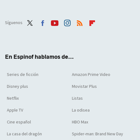
Síguenos
Twit
Face
Yout
Inst
RSS
Flip
ter
boo
ube
agra
boar
k
m
d
En Espinof hablamos de...
Series de ficción
Amazon Prime Video
Disney plus
Movistar Plus
Netflix
Listas
Apple TV
La odisea
Cine español
HBO Max
La casa del dragón
Spider-man: Brand New Day