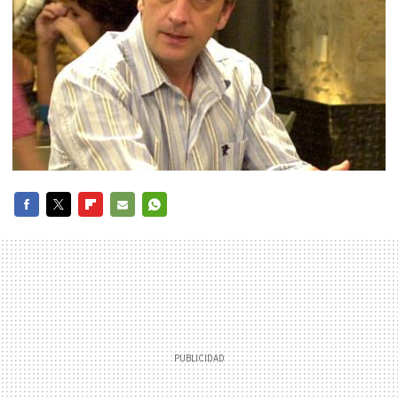
FACEBOOK
TWITTER
FLIPBOARD
E-
WHATSAPP
MAIL