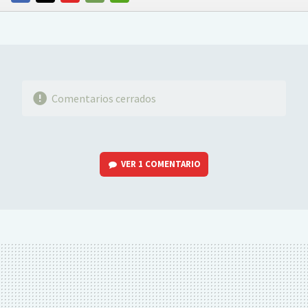
FACEBOOK
TWITTER
FLIPBOARD
E-
WHATSAPP
MAIL
Comentarios cerrados
VER
1 COMENTARIO