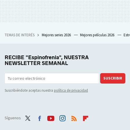
TEMAS DE INTERÉS
Mejores series 2026
Mejores películas 2026
Est
RECIBE "Espinofrenia", NUESTRA
NEWSLETTER SEMANAL
SUSCRIBIR
Suscribiéndote aceptas nuestra
política de privacidad
Síguenos
Twit
Face
Yout
Inst
RSS
Flip